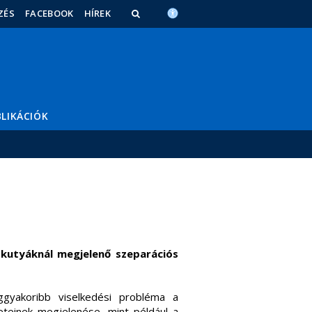
ZÉS
FACEBOOK
HÍREK
LIKÁCIÓK
a kutyáknál megjelenő szeparációs
ggyakoribb viselkedési probléma a
eteinek megjelenése, mint például a