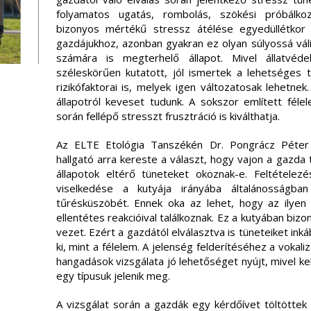
folyamatos ugatás, rombolás, szökési próbálkoz
bizonyos mértékű stressz átélése egyedüllétkor 
gazdájukhoz, azonban gyakran ez olyan súlyossá vál
számára is megterhelő állapot. Mivel állatvéd
széleskörűen kutatott, jól ismertek a lehetséges 
rizikófaktorai is, melyek igen változatosak lehetnek
állapotról keveset tudunk. A sokszor említett féle
során fellépő stresszt frusztráció is kiválthatja.
Az ELTE Etológia Tanszékén Dr. Pongrácz Péter
hallgató arra kereste a választ, hogy vajon a gazda
állapotok eltérő tüneteket okoznak-e. Feltételez
viselkedése a kutyája irányába általánosságban 
tűrésküszöbét. Ennek oka az lehet, hogy az ilyen
ellentétes reakcióival találkoznak. Ez a kutyában biz
vezet. Ezért a gazdától elválasztva is tüneteiket inká
ki, mint a félelem. A jelenség felderítéséhez a vokaliz
hangadások vizsgálata jó lehetőséget nyújt, mivel k
egy típusuk jelenik meg.
A vizsgálat során a gazdák egy kérdőívet töltöttek 