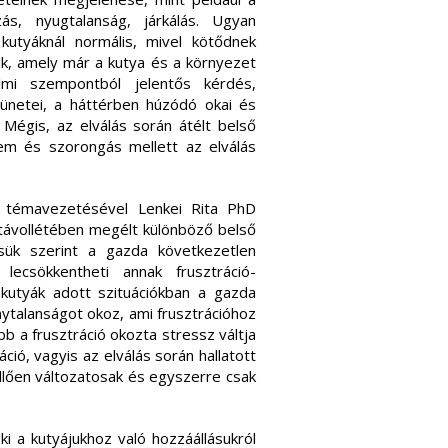
ás, nyugtalanság, járkálás. Ugyan
kutyáknál normális, mivel kötődnek
ik, amely már a kutya és a környezet
elmi szempontból jelentős kérdés,
tünetei, a háttérben húzódó okai és
. Mégis, az elválás során átélt belső
lem és szorongás mellett az elválás
 témavezetésével Lenkei Rita PhD
 távollétében megélt különböző belső
ésük szerint a gazda következetlen
lecsökkentheti annak frusztráció-
 kutyák adott szituációkban a gazda
onytalanságot okoz, ami frusztrációhoz
bb a frusztráció okozta stressz váltja
áció, vagyis az elválás során hallatott
ellően változatosak és egyszerre csak
ki a kutyájukhoz való hozzáállásukról