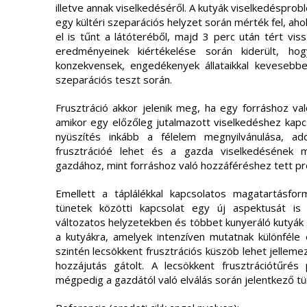
illetve annak viselkedéséről. A kutyák viselkedéspro
egy kültéri szeparációs helyzet során mérték fel, aho
el is tűnt a látóteréből, majd 3 perc után tért vis
eredményeinek kiértékelése során kiderült, h
konzekvensek, engedékenyek állataikkal kevesebbe
szeparációs teszt során.
Frusztráció akkor jelenik meg, ha egy forráshoz va
amikor egy előzőleg jutalmazott viselkedéshez kapc
nyüszítés inkább a félelem megnyilvánulása, a
frusztrációé lehet és a gazda viselkedésének me
gazdához, mint forráshoz való hozzáféréshez tett p
Emellett a táplálékkal kapcsolatos magatartásfo
tünetek közötti kapcsolat egy új aspektusát is s
változatos helyzetekben és többet kunyeráló kutyák 
a kutyákra, amelyek intenzíven mutatnak különféle
szintén lecsökkent frusztrációs küszöb lehet jellemez
hozzájutás gátolt. A lecsökkent frusztrációtűré
mégpedig a gazdától való elválás során jelentkező t