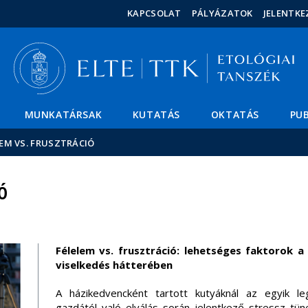
Események
ELTE a
Hírek
KAPCSOLAT
PÁLYÁZATOK
JELENTKE
sajtóban
MUNKATÁRSAK
KUTATÁS
OKTATÁS
PUB
EM VS. FRUSZTRÁCIÓ
Ó
Félelem vs. frusztráció: lehetséges faktorok 
viselkedés hátterében
A házikedvencként tartott kutyáknál az egyik le
gazdától való elválás során jelentkező stressz tün