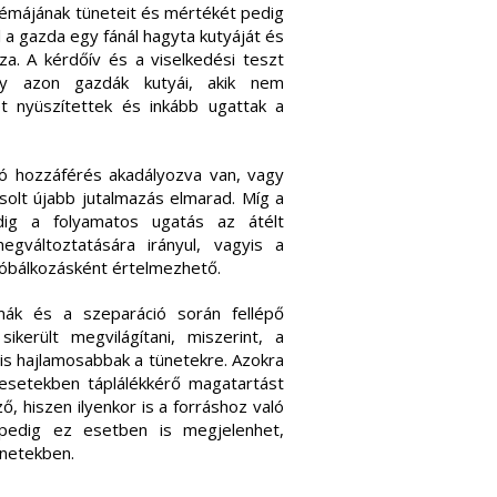
blémájának tüneteit és mértékét pedig
l a gazda egy fánál hagyta kutyáját és
sza. A kérdőív és a viselkedési teszt
ogy azon gazdák kutyái, akik nem
t nyüszítettek és inkább ugattak a
ló hozzáférés akadályozva van, vagy
solt újabb jutalmazás elmarad. Míg a
ddig a folyamatos ugatás az átélt
gváltoztatására irányul, vagyis a
róbálkozásként értelmezhető.
rmák és a szeparáció során fellépő
ikerült megvilágítani, miszerint, a
is hajlamosabbak a tünetekre. Azokra
 esetekben táplálékkérő magatartást
ő, hiszen ilyenkor is a forráshoz való
s pedig ez esetben is megjelenhet,
ünetekben.