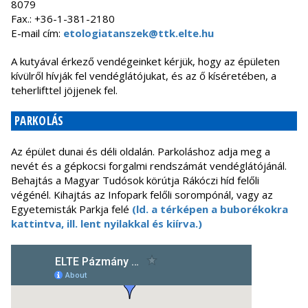
8079
Fax.: +36-1-381-2180
E-mail cím:
etologiatanszek@ttk.elte.hu
A kutyával érkező vendégeinket kérjük, hogy az épületen
kívülről hívják fel vendéglátójukat, és az ő kíséretében, a
teherlifttel jöjjenek fel.
PARKOLÁS
Az épület dunai és déli oldalán. Parkoláshoz adja meg a
nevét és a gépkocsi forgalmi rendszámát vendéglátójánál.
Behajtás a Magyar Tudósok körútja Rákóczi híd felőli
végénél. Kihajtás az Infopark felőli sorompónál, vagy az
Egyetemisták Parkja felé
(ld. a térképen a buborékokra
kattintva, ill. lent nyilakkal és kiírva.)