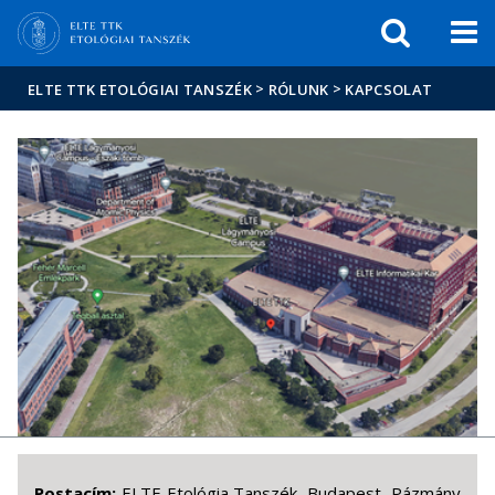
Események
ELTE a
Hírek
sajtóban
>
>
ELTE TTK ETOLÓGIAI TANSZÉK
RÓLUNK
KAPCSOLAT
Postacím:
ELTE Etológia Tanszék, Budapest, Pázmány