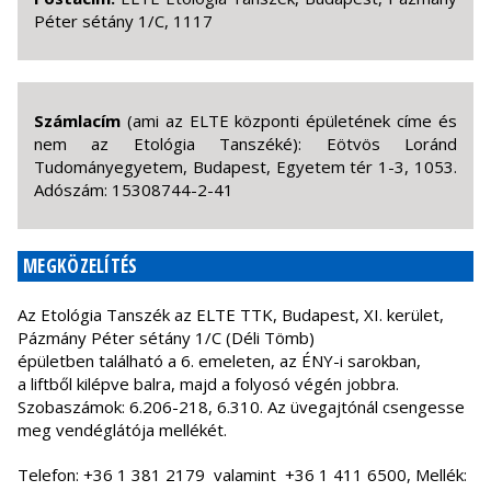
Péter sétány 1/C, 1117
Számlacím
(ami az ELTE központi épületének címe és
nem az Etológia Tanszéké): Eötvös Loránd
Tudományegyetem, Budapest, Egyetem tér 1-3, 1053.
Adószám: 15308744-2-41
MEGKÖZELÍTÉS
Az Etológia Tanszék az ELTE TTK, Budapest, XI. kerület,
Pázmány Péter sétány 1/C (Déli Tömb)
épületben található a 6. emeleten, az ÉNY-i sarokban,
a liftből kilépve balra, majd a folyosó végén jobbra.
Szobaszámok: 6.206-218, 6.310. Az üvegajtónál csengesse
meg vendéglátója mellékét.
Telefon: +36 1 381 2179 valamint +36 1 411 6500, Mellék: