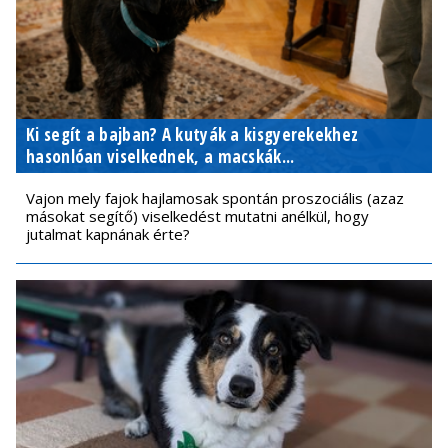
Ki segít a bajban? A kutyák a kisgyerekekhez
hasonlóan viselkednek, a macskák...
Vajon mely fajok hajlamosak spontán proszociális (azaz
másokat segítő) viselkedést mutatni anélkül, hogy
jutalmat kapnának érte?