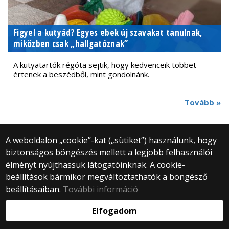
Figyel a kutyád? Egyes ebek új szavakat tanulnak,
miközben csak „hallgatóznak”
A kutyatartók régóta sejtik, hogy kedvenceik többet
értenek a beszédből, mint gondolnánk.
Tovább »
A weboldalon „cookie”-kat („sütiket”) használunk, hogy
biztonságos böngészés mellett a legjobb felhasználói
© 2025 Eötvös Loránd Tudományegyetem
élményt nyújthassuk látogatóinknak. A cookie-
Minden jog fenntartva.
beállítások bármikor megváltoztathatók a böngésző
1053 Budapest, Egyetem tér 1–3.
Központi telefonszám: +36 1 411 6500
beállításaiban.
További információ
Webfejlesztés:
Elfogadom