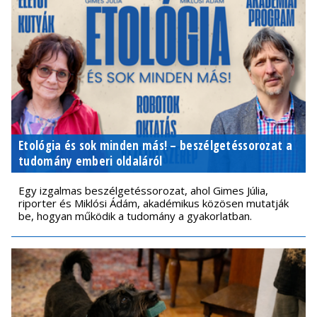
Etológia és sok minden más! – beszélgetéssorozat a
tudomány emberi oldaláról
Egy izgalmas beszélgetéssorozat, ahol Gimes Júlia,
riporter és Miklósi Ádám, akadémikus közösen mutatják
be, hogyan működik a tudomány a gyakorlatban.