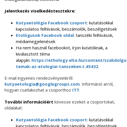
Jelentkezés viselkedéstesztekre:
Kutyaetológia Facebook csoport
: kutatásokkal
kapcsolatos felhívások, beszámolók, beszélgetések
Etológusok Facebook oldal
: tanszéki felhívások,
médiamegjelenések
Ha nem használ facebookot, írjon kutatóknak, a
kiválasztott téma
alapján:
https://ethology.elte.hu/content/szakdolgo
temak-az-etologiai-tanszeken.t.45432
E-mail ingyenes rendezvényeinkről:
kutyaetologia@googlegroups.com
. Információ arról,
hogyan csatlakozhat a csoporthoz
ITT
.
További információért
kövesse ezeket a csoportokat,
oldalakat:
Kutyaetológia Facebook csoport
: kutatásokkal
kapcsolatos felhívások, beszámolók, beszélgetések