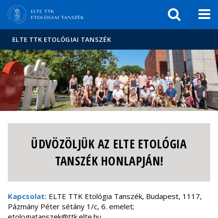
Események
ELTE a
Hírek
sajtóban
ELTE TTK ETOLÓGIAI TANSZÉK
ÜDVÖZÖLJÜK AZ ELTE ETOLÓGIA
TANSZÉK HONLAPJÁN!
Kapcsolat:
ELTE TTK Etológia Tanszék, Budapest, 1117,
Pázmány Péter sétány 1/c, 6. emelet;
etologiatanszek@ttk.elte.hu