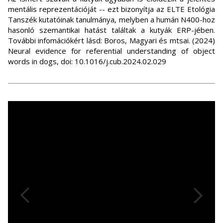
mentális reprezentációját -- ezt bizonyítja az ELTE Etológia
Tanszék kutatóinak tanulmánya, melyben a humán N400-hoz
hasonló szemantikai hatást találtak a kutyák ERP-jében.
További infomációkért lásd: Boros, Magyari és mtsai. (2024)
Neural evidence for referential understanding of object
words in dogs, doi: 10.1016/j.cub.2024.02.029