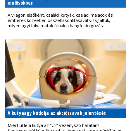
emlősökben
A világon elsőként, családi kutyák, családi malacok és
emberek közvetlen összehasonlításával vizsgáltuk,
milyen agyi folyamatok állnak a hangfeldolgozás...
A kutyaagy kódolja az akciószavak jelentését
Miért ül le a kutya az “Ül!” vezényszó hallatán?
Kontextusból következteti ki, hogy mit szeretnénk? Vagy