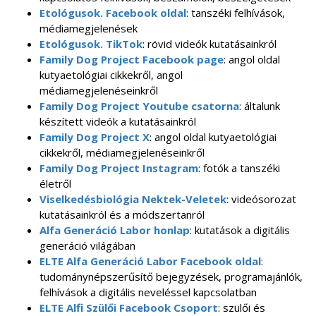
Etológusok. Facebook oldal
: tanszéki felhívások,
médiamegjelenések
Etológusok. TikTok
: rövid videók kutatásainkról
Family Dog Project Facebook page
: angol oldal
kutyaetológiai cikkekről, angol
médiamegjelenéseinkről
Family Dog Project Youtube csatorna
: általunk
készített videók a kutatásainkról
Family Dog Project X
: angol oldal kutyaetológiai
cikkekről, médiamegjelenéseinkről
Family Dog Project Instagram
: fotók a tanszéki
életről
Viselkedésbiológia Nektek-Veletek
: videósorozat
kutatásainkról és a módszertanról
Alfa Generáció Labor honlap
: kutatások a digitális
generáció világában
ELTE Alfa Generáció Labor Facebook oldal
:
tudománynépszerűsítő bejegyzések, programajánlók,
felhívások a digitális neveléssel kapcsolatban
ELTE Alfi Szülői Facebook Csoport
: szülői és