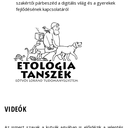
szakértői párbeszéd a digitális világ és a gyerekek
fejlődésének kapcsolatáról
VIDEÓK
Az ismert szavak a kutyák agyában is előidézik a jelentés