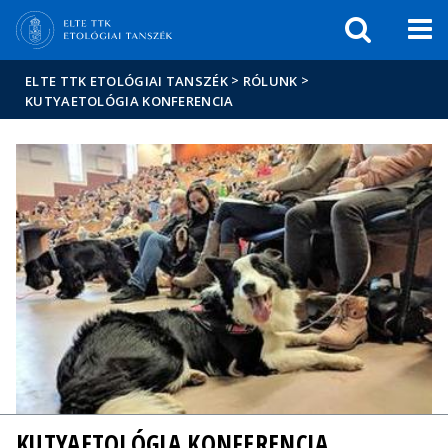
Események
ELTE a
Hírek
sajtóban
>
>
ELTE TTK ETOLÓGIAI TANSZÉK
RÓLUNK
KUTYAETOLÓGIA KONFERENCIA
KUTYAETOLÓGIA KONFERENCIA