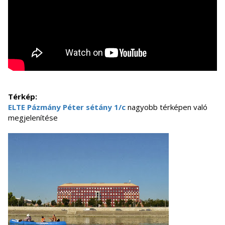
Térkép:
ELTE Pázmány Péter sétány 1/c
nagyobb térképen való
megjelenítése