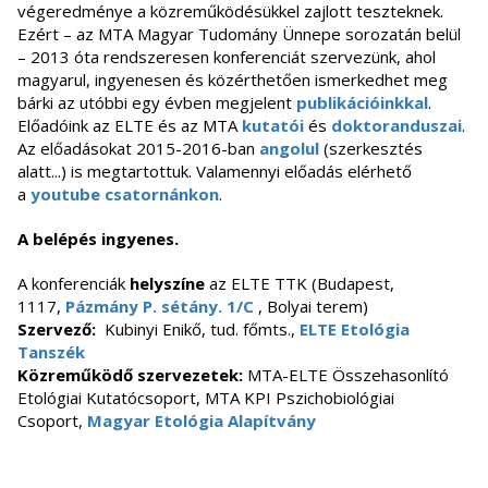
végeredménye a közreműködésükkel zajlott teszteknek.
Ezért – az MTA Magyar Tudomány Ünnepe sorozatán belül
– 2013 óta rendszeresen konferenciát szervezünk, ahol
magyarul, ingyenesen és közérthetően ismerkedhet meg
bárki az utóbbi egy évben megjelent
publikációinkkal
.
Előadóink az ELTE és az MTA
kutatói
és
doktoranduszai
.
Az előadásokat 2015-2016-ban
angolul
(szerkesztés
alatt...) is megtartottuk. Valamennyi előadás elérhető
a
youtube csatornánkon
.
A belépés ingyenes.
A konferenciák
helyszíne
az ELTE TTK (Budapest,
1117,
Pázmány P. sétány. 1/C
, Bolyai terem)
Szervező:
Kubinyi Enikő, tud. főmts.,
ELTE Etológia
Tanszék
Közreműködő szervezetek:
MTA-ELTE Összehasonlító
Etológiai Kutatócsoport, MTA KPI Pszichobiológiai
Csoport,
Magyar Etológia Alapítvány