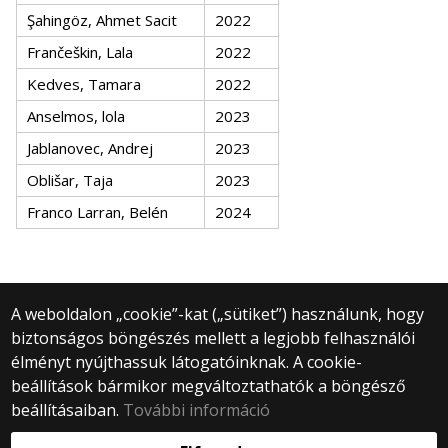
Şahingöz, Ahmet Sacit
2022
Frančeškin, Lala
2022
Kedves, Tamara
2022
Anselmos, lola
2023
Jablanovec, Andrej
2023
Oblišar, Taja
2023
Franco Larran, Belén
2024
A weboldalon „cookie”-kat („sütiket”) használunk, hogy
biztonságos böngészés mellett a legjobb felhasználói
© 2025 Eötvös Loránd Tudományegyetem
élményt nyújthassuk látogatóinknak. A cookie-
Minden jog fenntartva.
beállítások bármikor megváltoztathatók a böngésző
1053 Budapest, Egyetem tér 1–3.
Központi telefonszám: +36 1 411 6500
beállításaiban.
További információ
Webfejlesztés: