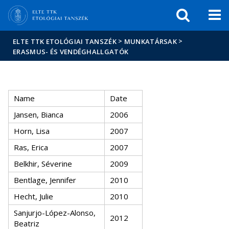
Események
ELTE a
Hírek
sajtóban
>
>
ELTE TTK ETOLÓGIAI TANSZÉK
MUNKATÁRSAK
ERASMUS- ÉS VENDÉGHALLGATÓK
Name
Date
Jansen, Bianca
2006
Horn, Lisa
2007
Ras, Erica
2007
Belkhir, Séverine
2009
Bentlage, Jennifer
2010
Hecht, Julie
2010
Sanjurjo-López-Alonso,
2012
Beatriz