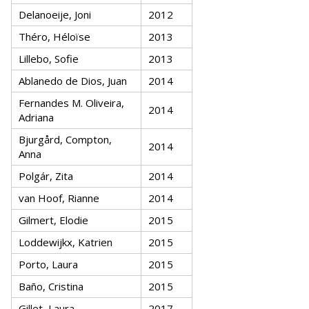
Delanoeije, Joni
2012
Théro, Héloïse
2013
Lillebo, Sofie
2013
Ablanedo de Dios, Juan
2014
Fernandes M. Oliveira,
2014
Adriana
Bjurgård, Compton,
2014
Anna
Polgár, Zita
2014
van Hoof, Rianne
2014
Gilmert, Elodie
2015
Loddewijkx, Katrien
2015
Porto, Laura
2015
Baño, Cristina
2015
Gillet, Laura
2017