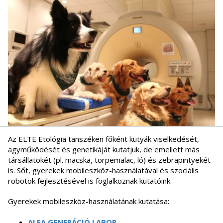
Az ELTE Etológia tanszéken főként kutyák viselkedését,
agyműködését és genetikáját kutatjuk, de emellett más
társállatokét (pl. macska, törpemalac, ló) és zebrapintyekét
is. Sőt, gyerekek mobileszköz-használatával és szociális
robotok fejlesztésével is foglalkoznak kutatóink.
Gyerekek mobileszköz-használatának kutatása:
ALFA GENERÁCIÓ LABOR