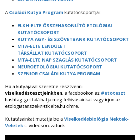
A
Családi Kutya Program
kutatócsoportjai:
ELKH-ELTE ÖSSZEHASONLÍTÓ ETOLÓGIAI
KUTATÓCSOPORT
KUTYA AGY- ÉS SZÖVETBANK KUTATÓCSOPORT
MTA-ELTE LENDÜLET
TÁRSÁLLAT KUTATÓCSOPORT
MTA-ELTE NAP SZAGLÁS KUTATÓCSOPORT
NEUROETOLÓGIAI KUTATÓCSOPORT
SZENIOR CSALÁDI KUTYA PROGRAM
Ha a kutyájával szeretne résztvenni
viselkedéstesztjeinkben
, a facebookon az
#etoteszt
hashtag-gel találhatja meg felhívásainkat vagy írjon az
etologiatanszek@ttk.elte.hu címre.
Kutatásainkat mutatja be a
Viselkedésbiológia Nektek-
Veletek
c. videósorozatunk.