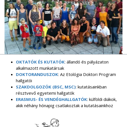
OKTATÓK ÉS KUTATÓK
: állandó és pályázaton
alkalmazott munkatársak
DOKTORANDUSZOK
: Az Etológia Doktori Program
hallgatói
SZAKDOLGOZÓK (BSC, MSC)
: kutatásainkban
résztvevő egyetemi hallgatók
ERASMUS- ÉS VENDÉGHALLGATÓK
: külföldi diákok,
akik néhány hónapig csatlakoztak a kutatásainkhoz