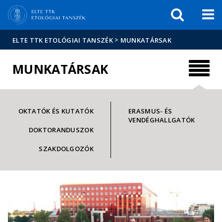
Események
ELTE a
Hírek
sajtóban
>
ELTE TTK ETOLÓGIAI TANSZÉK
MUNKATÁRSAK
MUNKATÁRSAK
OKTATÓK ÉS KUTATÓK
ERASMUS- ÉS
VENDÉGHALLGATÓK
DOKTORANDUSZOK
SZAKDOLGOZÓK