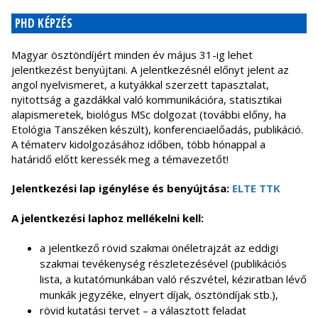
PHD KÉPZÉS
Magyar ösztöndíjért minden év május 31-ig lehet
jelentkezést benyújtani. A jelentkezésnél előnyt jelent az
angol nyelvismeret, a kutyákkal szerzett tapasztalat,
nyitottság a gazdákkal való kommunikációra, statisztikai
alapismeretek, biológus MSc dolgozat (további előny, ha
Etológia Tanszéken készült), konferenciaelőadás, publikáció.
A tématerv kidolgozásához időben, több hónappal a
határidő előtt keressék meg a témavezetőt!
Jelentkezési lap igénylése és benyújtása:
ELTE TTK
A jelentkezési laphoz mellékelni kell:
a jelentkező rövid szakmai önéletrajzát az eddigi
szakmai tevékenység részletezésével (publikációs
lista, a kutatómunkában való részvétel, kéziratban lévő
munkák jegyzéke, elnyert díjak, ösztöndíjak stb.),
rövid kutatási tervet – a választott feladat