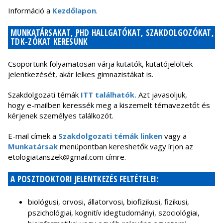
Információ a
Kezdőlapon
.
MUNKATÁRSAKAT, PHD HALLGATÓKAT, SZAKDOLGOZÓKAT,
TDK-ZÓKAT KERESÜNK
Csoportunk folyamatosan várja kutatók, kutatójelöltek
jelentkezését, akár lelkes gimnazistákat is.
Szakdolgozati témák
ITT találhatók.
Azt javasoljuk,
hogy e-mailben keressék meg a kiszemelt témavezetőt és
kérjenek személyes találkozót.
E-mail címek a
Szakdolgozati témák linken
vagy a
Munkatársak
menüpontban kereshetők vagy írjon az
etologiatanszek@gmail.com címre.
A POSZTDOKTORI JELENTKEZÉS FELTÉTELEI:
biológusi, orvosi, állatorvosi, biofizikusi, fizikusi,
pszichológiai, kognitív idegtudományi, szociológiai,