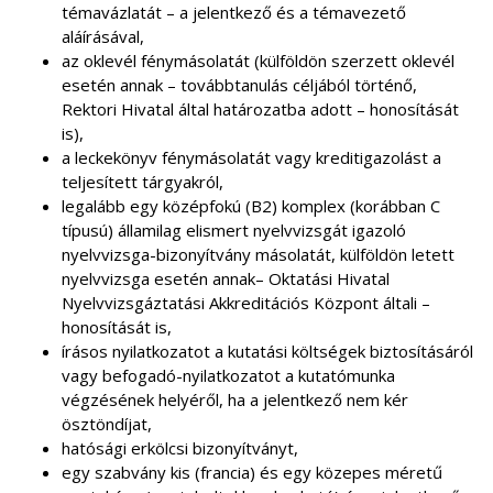
témavázlatát – a jelentkező és a témavezető
aláírásával,
az oklevél fénymásolatát (külföldön szerzett oklevél
esetén annak – továbbtanulás céljából történő,
Rektori Hivatal által határozatba adott – honosítását
is),
a leckekönyv fénymásolatát vagy kreditigazolást a
teljesített tárgyakról,
legalább egy középfokú (B2) komplex (korábban C
típusú) államilag elismert nyelvvizsgát igazoló
nyelvvizsga-bizonyítvány másolatát, külföldön letett
nyelvvizsga esetén annak– Oktatási Hivatal
Nyelvvizsgáztatási Akkreditációs Központ általi –
honosítását is,
írásos nyilatkozatot a kutatási költségek biztosításáról
vagy befogadó-nyilatkozatot a kutatómunka
végzésének helyéről, ha a jelentkező nem kér
ösztöndíjat,
hatósági erkölcsi bizonyítványt,
egy szabvány kis (francia) és egy közepes méretű