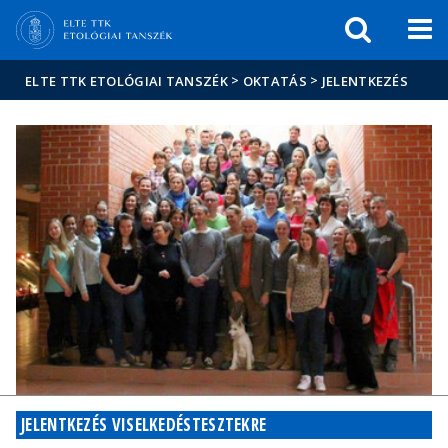
Események
ELTE a
Hírek
sajtóban
>
>
ELTE TTK ETOLÓGIAI TANSZÉK
OKTATÁS
JELENTKEZÉS
JELENTKEZÉS VISELKEDÉSTESZTEKRE