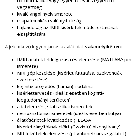
bioinformatikai vagy egyéb releváns egyetemi
végzettség
kiváló angol nyelvismerete
csapatmunkára való nyitottság
hajlandóság az fMRI kísérletek módszertanának
elsajátítására
A jelentkező legyen jártas az alábbiak
valamelyikében:
fMRI adatok feldolgozása és elemzése (MATLAB/spm
ismerete)
MRI gép kezelése (kísérlet futtatása, szekvenciák
szerkesztése)
kognitív öregedés (humán) irodalma
kísérlettervezés (ideális esetben kognitív
idegtudományi területen)
adatelemzés, statisztikai ismeretek
neuroanatómiai ismeretek (ideális esetben kutya)
állatkísérletek kivitelezése (FELASA
kísérletirányítóknak előírt (C-szintű) bizonyítvány)
MR felvételek elemzése (pl. volumetriai vizsgálatok)