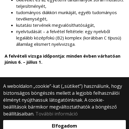
teljesítményét,
tudományos diákköri munkáját, egyéb tudományos
tevékenységét,
kutatási tervének megvalósíthatóságát,
nyelvtudását – a felvétel feltétele: egy nyelvből
legalább középfokú (B2) komplex (korábban C típusú)
államilag elismert nyelvvizsga.
A felvételi vizsga időpontja: minden évben várhatóan
június 6. – július 1.
A weboldalon „cookie”-kat („sütiket”) használunk, hogy
biztonságos böngészés mellett a legjobb felhasználói
© 2025 Eötvös Loránd Tudományegyetem
élményt nyújthassuk látogatóinknak. A cookie-
Minden jog fenntartva.
beállítások bármikor megváltoztathatók a böngésző
1053 Budapest, Egyetem tér 1–3.
Központi telefonszám: +36 1 411 6500
beállításaiban.
További információ
Webfejlesztés:
Elfogadom