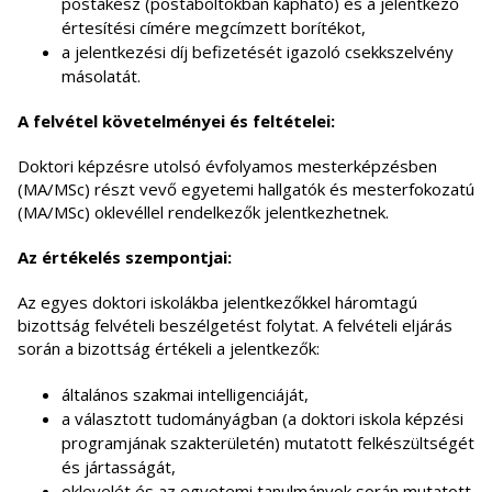
postakész (postaboltokban kapható) és a jelentkező
értesítési címére megcímzett borítékot,
a jelentkezési díj befizetését igazoló csekkszelvény
másolatát.
A felvétel követelményei és feltételei:
Doktori képzésre utolsó évfolyamos mesterképzésben
(MA/MSc) részt vevő egyetemi hallgatók és mesterfokozatú
(MA/MSc) oklevéllel rendelkezők jelentkezhetnek.
Az értékelés szempontjai:
Az egyes doktori iskolákba jelentkezőkkel háromtagú
bizottság felvételi beszélgetést folytat. A felvételi eljárás
során a bizottság értékeli a jelentkezők:
általános szakmai intelligenciáját,
a választott tudományágban (a doktori iskola képzési
programjának szakterületén) mutatott felkészültségét
és jártasságát,
oklevelét és az egyetemi tanulmányok során mutatott