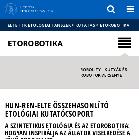
Események
ELTE a
Hírek
sajtóban
>
>
ELTE TTK ETOLÓGIAI TANSZÉK
KUTATÁS
ETOROBOTIKA
ETOROBOTIKA
ROBOLITY - KUTYÁK ÉS
ROBOTOK VERSENYE
HUN-REN-ELTE ÖSSZEHASONLÍTÓ
ETOLÓGIAI KUTATÓCSOPORT
A SZINTETIKUS ETOLÓGIA ÉS AZ ETOROBOTIKA:
HOGYAN INSPIRÁLJA AZ ÁLLATOK VISELKEDÉSE A