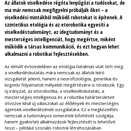
Az állatok viselkedése régóta lenyűgözi a tudósokat, de
ma már nemcsak megfigyelni próbálják őket – a
viselkedési mintákból működő robotokat is építenek. A
szintetikus etológia és az etorobotika egyesíti a
viselkedéstudományt, az idegtudományt és a
mesterséges intelligenciát, hogy megértse, miként
működik a társas kommunikáció, és ezt hogyan lehet
alkalmazni a robotikai fejlesztésekben.
Az elmúlt évtizedekben az etológia hatalmas utat tett meg:
a viselkedéskutatás mára nemcsak az állatok leíró
vizsgálatát jelenti, hanem a neurofiziológiai, genetikai és
kognitív folyamatok mélyebb megértésére is törekszik. Egy
új irányzat, az etorobotika, a viselkedéskutatás, a
mesterséges intelligencia és a robotika határterületeit
ötvözve kínál új válaszokat az élőlények és mesterséges
ágensek viselkedésének vizsgálatára. Ez a megközelítés
nemcsak a tudományos ismeretek bővítését szolgálja,
hanem gyakorlati alkalmazások fejlesztését is lehetővé
teszi – például szociális robotok létrehozásában.