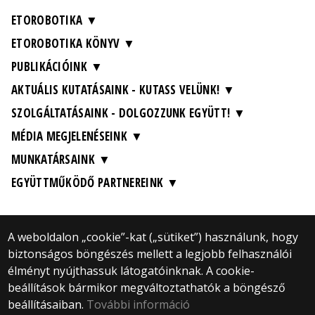
ETOROBOTIKA
ETOROBOTIKA KÖNYV
PUBLIKÁCIÓINK
AKTUÁLIS KUTATÁSAINK - KUTASS VELÜNK!
SZOLGÁLTATÁSAINK - DOLGOZZUNK EGYÜTT!
MÉDIA MEGJELENÉSEINK
MUNKATÁRSAINK
EGYÜTTMŰKÖDŐ PARTNEREINK
A weboldalon „cookie”-kat („sütiket”) használunk, hogy
biztonságos böngészés mellett a legjobb felhasználói
© 2025 Eötvös Loránd Tudományegyetem
élményt nyújthassuk látogatóinknak. A cookie-
Minden jog fenntartva.
beállítások bármikor megváltoztathatók a böngésző
1053 Budapest, Egyetem tér 1–3.
Központi telefonszám: +36 1 411 6500
beállításaiban.
További információ