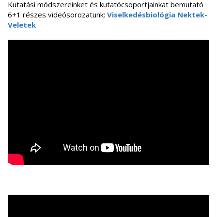
Kutatási módszereinket és kutatócsoportjainkat bemutató
6+1 részes videósorozatunk:
Viselkedésbiológia Nektek-
Veletek