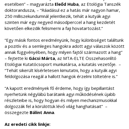
esetében” – magyarázta
Eleőd Huba
, az Etológia Tanszék
doktorandusza, – “Ráadásul ez a hatás már nagyon hamar,
250 milliszekundumnál jelentkezik, tehát a kutyák agyi
szinten már egy negyed másodperccel a hang kezdetét
követően elkezdik felismerni a faji hovatartozást.”
“Egy másik fontos eredményünk, hogy különbséget találtunk
a pozitív és a semleges hangokra adott agyi válaszok között
annak függvényében, hogy milyen fajtól származott a hang”
– fejtette ki
Gácsi Márta
, az MTA-ELTE Összehasonlító
Etológiai Kutatócsoport munkatársa, a kutatás vezetője. –
“Tehát sikerült kísérletesen kimutatni, hogy a kutyák agyi
feldolgozása reagál a hallott hangok érzelmi töltetére is.”
“A kapott eredmények fő érdeme, hogy így bepillantást
nyerhetünk négylábú barátaink agyi működésének újabb
részleteibe is, hogy hogyan és milyen mechanizmusokkal
dolgozzák fel a körülöttük lévő világ hanghatásait” –
összegezte
Bálint Anna
.
Az eredeti cikk linkje: