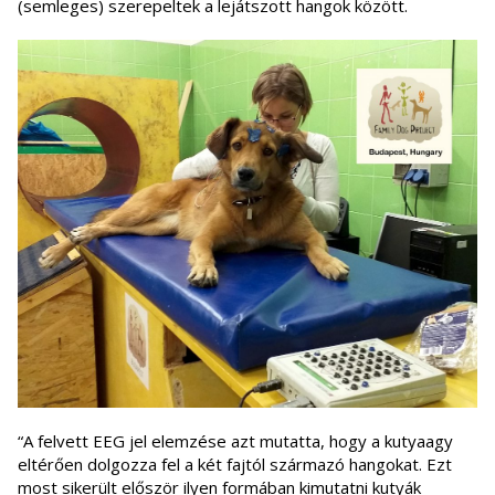
(semleges) szerepeltek a lejátszott hangok között.
“A felvett EEG jel elemzése azt mutatta, hogy a kutyaagy
eltérően dolgozza fel a két fajtól származó hangokat. Ezt
most sikerült először ilyen formában kimutatni kutyák