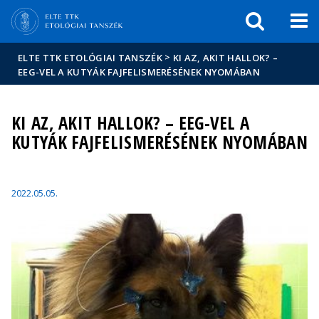
Események
ELTE a
Hírek
sajtóban
>
ELTE TTK ETOLÓGIAI TANSZÉK
KI AZ, AKIT HALLOK? –
EEG-VEL A KUTYÁK FAJFELISMERÉSÉNEK NYOMÁBAN
KI AZ, AKIT HALLOK? – EEG-VEL A
KUTYÁK FAJFELISMERÉSÉNEK NYOMÁBAN
2022.05.05.