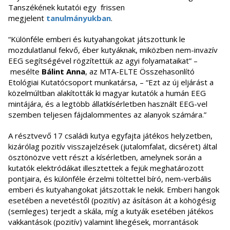
Tanszékének kutatói egy frissen
megjelent
tanulmányukban
.
“Különféle emberi és kutyahangokat játszottunk le
mozdulatlanul fekvő, éber kutyáknak, miközben nem-invazív
EEG segítségével rögzítettük az agyi folyamataikat” –
mesélte
Bálint Anna
, az MTA-ELTE Összehasonlító
Etológiai Kutatócsoport munkatársa, – “Ezt az új eljárást a
közelmúltban alakították ki magyar kutatók a humán EEG
mintájára, és a legtöbb állatkísérletben használt EEG-vel
szemben teljesen fájdalommentes az alanyok számára.”
A résztvevő 17 családi kutya egyfajta játékos helyzetben,
kizárólag pozitív visszajelzések (jutalomfalat, dicséret) által
ösztönözve vett részt a kísérletben, amelynek során a
kutatók elektródákat illesztettek a fejük meghatározott
pontjaira, és különféle érzelmi töltettel bíró, nem-verbális
emberi és kutyahangokat játszottak le nekik. Emberi hangok
esetében a nevetéstől (pozitív) az ásításon át a köhögésig
(semleges) terjedt a skála, míg a kutyák esetében játékos
vakkantások (pozitív) valamint lihegések, morrantások