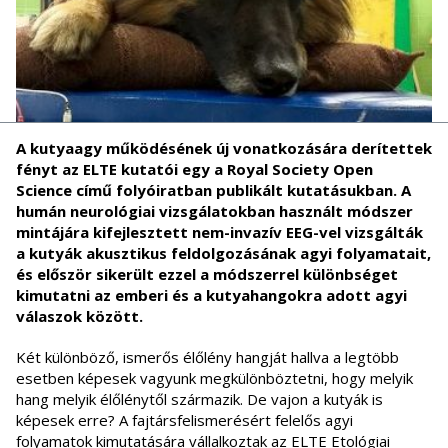
A kutyaagy működésének új vonatkozására derítettek
fényt az ELTE kutatói egy
a
Royal Society Open
Science című folyóiratban publikált kutatásukban. A
humán neurológiai vizsgálatokban használt módszer
mintájára kifejlesztett nem-invazív EEG-vel vizsgálták
a kutyák akusztikus feldolgozásának agyi folyamatait,
és először sikerült ezzel a módszerrel különbséget
kimutatni az emberi és a kutyahangokra adott agyi
válaszok között.
Két különböző, ismerős élőlény hangját hallva a legtöbb
esetben képesek vagyunk megkülönböztetni, hogy melyik
hang melyik élőlénytől származik. De vajon a kutyák is
képesek erre? A fajtársfelismerésért felelős agyi
folyamatok kimutatására vállalkoztak az ELTE Etológiai