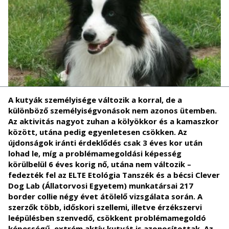
A kutyák személyisége változik a korral, de a
különböző személyiségvonások nem azonos ütemben.
Az aktivitás nagyot zuhan a kölyökkor és a kamaszkor
között, utána pedig egyenletesen csökken. Az
újdonságok iránti érdeklődés csak 3 éves kor után
lohad le, míg a problémamegoldási képesség
körülbelül 6 éves korig nő, utána nem változik –
fedezték fel az ELTE Etológia Tanszék és a bécsi Clever
Dog Lab (Állatorvosi Egyetem) munkatársai 217
border collie négy évet átölelő vizsgálata során. A
szerzők több, időskori szellemi, illetve érzékszervi
leépülésben szenvedő, csökkent problémamegoldó
képességű, extrém aktív kutyát is azonosítottak. Az