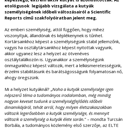
etológusok legújabb vizsgálata a kutyák
személyiségének időbeli változásairól a Scientific
Reports című szakfolyóiratban jelent meg.
Az emberi személyiség, attól függően, hogy mihez
viszonyítjuk, állandónak és képlékenynek is tűnhet.
Kortársainkhoz képest a személyiségünk stabil jellemzőnk,
vagyis ha osztálytársainkhoz képest nyitottak vagyunk,
akkor ugyanez lesz a helyzet az ötvenéves
osztálytalálkozón is. Ugyanakkor a személyiségünk
önmagunkhoz képest változik, mert a lelkiismeretességünk,
érzelmi stabilitásunk és barátságosságunk folyamatosan nő,
ahogy öregszünk.
Mi a helyzet kutyáknál? „
Noha a kutyák személyisége igen
népszerű téma a tudományos irodalomban, még mindig
nagyon keveset tudunk a személyiségfejlődés időbeli
dinamikájáról, tehát arról, hogy milyen életszakaszokban
változik legerősebben a kutyák személyisége, és mennyit
változik a személyiség a kutyák élete során.
” – mondta Turcsán
Borbála, a tudományos közlemény első szerzője, az ELTE