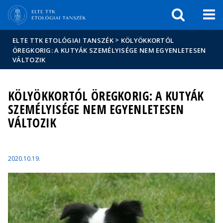
Események
ELTE a
Hírek
sajtóban
>
ELTE TTK ETOLÓGIAI TANSZÉK
KÖLYÖKKORTÓL
ÖREGKORIG: A KUTYÁK SZEMÉLYISÉGE NEM EGYENLETESEN
VÁLTOZIK
KÖLYÖKKORTÓL ÖREGKORIG: A KUTYÁK
SZEMÉLYISÉGE NEM EGYENLETESEN
VÁLTOZIK
2020.10.19.