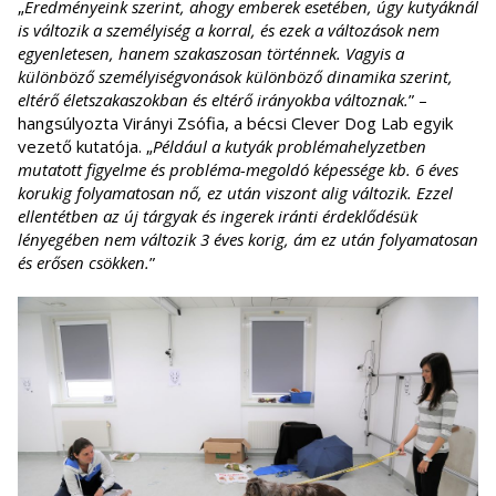
„
Eredményeink szerint, ahogy emberek esetében, úgy kutyáknál
is változik a személyiség a korral, és ezek a változások nem
egyenletesen, hanem szakaszosan történnek. Vagyis a
különböző személyiségvonások különböző dinamika szerint,
eltérő életszakaszokban és eltérő irányokba változnak.
” –
hangsúlyozta Virányi Zsófia, a bécsi Clever Dog Lab egyik
vezető kutatója. „
Például a kutyák problémahelyzetben
mutatott figyelme és probléma-megoldó képessége kb. 6 éves
korukig folyamatosan nő, ez után viszont alig változik. Ezzel
ellentétben az új tárgyak és ingerek iránti érdeklődésük
lényegében nem változik 3 éves korig, ám ez után folyamatosan
és erősen csökken.
”