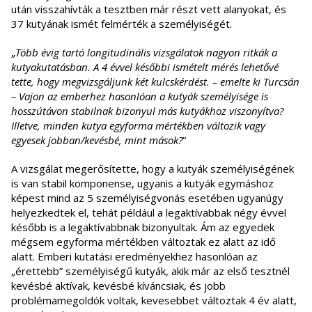
után visszahívták a tesztben már részt vett alanyokat, és
37 kutyának ismét felmérték a személyiségét.
„
Több évig tartó longitudinális vizsgálatok nagyon ritkák a
kutyakutatásban. A 4 évvel későbbi ismételt mérés lehetővé
tette, hogy megvizsgáljunk két kulcskérdést. – emelte ki Turcsán
– Vajon az emberhez hasonlóan a kutyák személyisége is
hosszútávon stabilnak bizonyul más kutyákhoz viszonyítva?
Illetve, minden kutya egyforma mértékben változik vagy
egyesek jobban/kevésbé, mint mások?
”
A vizsgálat megerősítette, hogy a kutyák személyiségének
is van stabil komponense, ugyanis a kutyák egymáshoz
képest mind az 5 személyiségvonás esetében ugyanúgy
helyezkedtek el, tehát például a legaktívabbak négy évvel
később is a legaktívabbnak bizonyultak. Ám az egyedek
mégsem egyforma mértékben változtak ez alatt az idő
alatt. Emberi kutatási eredményekhez hasonlóan az
„érettebb” személyiségű kutyák, akik már az első tesztnél
kevésbé aktívak, kevésbé kíváncsiak, és jobb
problémamegoldók voltak, kevesebbet változtak 4 év alatt,