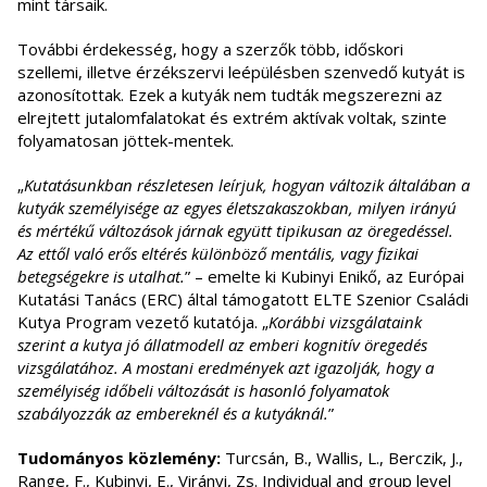
mint társaik.
További érdekesség, hogy a szerzők több, időskori
szellemi, illetve érzékszervi leépülésben szenvedő kutyát is
azonosítottak. Ezek a kutyák nem tudták megszerezni az
elrejtett jutalomfalatokat és extrém aktívak voltak, szinte
folyamatosan jöttek-mentek.
„
Kutatásunkban részletesen leírjuk, hogyan változik általában a
kutyák személyisége az egyes életszakaszokban, milyen irányú
és mértékű változások járnak együtt tipikusan az öregedéssel.
Az ettől való erős eltérés különböző mentális, vagy fizikai
betegségekre is utalhat.
” – emelte ki Kubinyi Enikő, az Európai
Kutatási Tanács (ERC) által támogatott ELTE Szenior Családi
Kutya Program vezető kutatója. „
Korábbi vizsgálataink
szerint a kutya jó állatmodell az emberi kognitív öregedés
vizsgálatához. A mostani eredmények azt igazolják, hogy a
személyiség időbeli változását is hasonló folyamatok
szabályozzák az embereknél és a kutyáknál.
”
Tudományos közlemény:
Turcsán, B., Wallis, L., Berczik, J.,
Range, F., Kubinyi, E., Virányi, Zs. Individual and group level