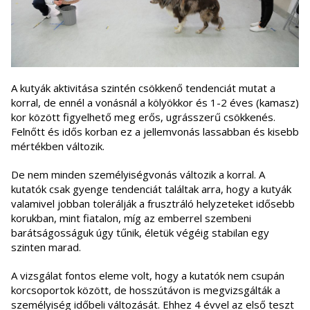
A kutyák aktivitása szintén csökkenő tendenciát mutat a
korral, de ennél a vonásnál a kölyökkor és 1-2 éves (kamasz)
kor között figyelhető meg erős, ugrásszerű csökkenés.
Felnőtt és idős korban ez a jellemvonás lassabban és kisebb
mértékben változik.
De nem minden személyiségvonás változik a korral. A
kutatók csak gyenge tendenciát találtak arra, hogy a kutyák
valamivel jobban tolerálják a frusztráló helyzeteket idősebb
korukban, mint fiatalon, míg az emberrel szembeni
barátságosságuk úgy tűnik, életük végéig stabilan egy
szinten marad.
A vizsgálat fontos eleme volt, hogy a kutatók nem csupán
korcsoportok között, de hosszútávon is megvizsgálták a
személyiség időbeli változását. Ehhez 4 évvel az első teszt