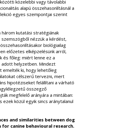
 közötti közelebbi vagy távolabbi
cionalitás alapú összehasonlításnál a
zelekció egyes szempontjai szerint
a három kutatási stratégiának
i szemszögből nézzük a kérdést,
összehasonlításakor biológiailag
yen előzetes elképzelésünk arról,
 és főleg: miért lenne ez a
 adott helyzetben. Mindezt
 emelték ki, hogy lehetőleg
álatokat célszerű tervezni, mert
ns hipotéziseket felállítani a várható
nagylélegzetű összegző
ajták megfelelő arányára a mintában:
 ezek közül egyik sincs aránytalanul
nces and similarities between dog
 for canine behavioural research.