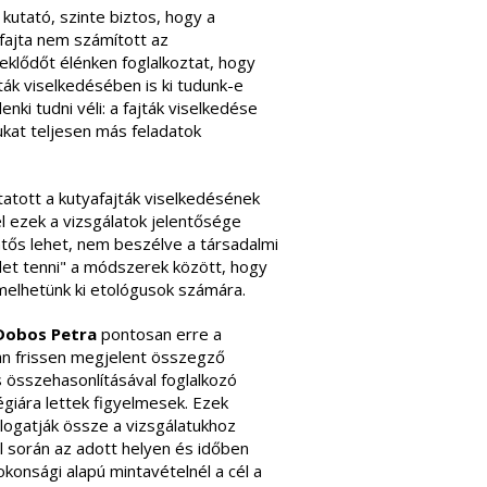
 kutató, szinte biztos, hogy a
 fajta nem számított az
eklődőt élénken foglalkoztat, hogy
ák viselkedésében is ki tudunk-e
enki tudni véli: a fajták viselkedése
ukat teljesen más feladatok
atott a kutyafajták viselkedésének
l ezek a vizsgálatok jelentősége
tős lehet, nem beszélve a társadalmi
det tenni" a módszerek között, hogy
melhetünk ki etológusok számára.
 Dobos Petra
pontosan erre a
tban frissen megjelent összegző
 összehasonlításával foglalkozó
égiára lettek figyelmesek. Ezek
logatják össze a vizsgálatukhoz
l során az adott helyen és időben
okonsági alapú mintavételnél a cél a