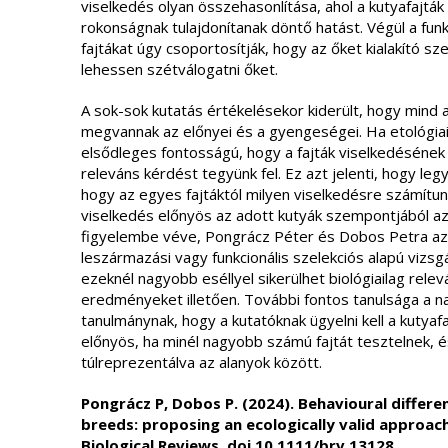
viselkedés olyan összehasonlítása, ahol a kutyafajták
rokonságnak tulajdonítanak döntő hatást. Végül a funk
fajtákat úgy csoportosítják, hogy az őket kialakító s
lehessen szétválogatni őket.
A sok-sok kutatás értékelésekor kiderült, hogy mind 
megvannak az előnyei és a gyengeségei. Ha etológia
elsődleges fontosságú, hogy a fajták viselkedésének 
releváns kérdést tegyünk fel. Ez azt jelenti, hogy leg
hogy az egyes fajtáktól milyen viselkedésre számítunk
viselkedés előnyös az adott kutyák szempontjából az
figyelembe véve, Pongrácz Péter és Dobos Petra azt
leszármazási vagy funkcionális szelekciós alapú vizsg
ezeknél nagyobb eséllyel sikerülhet biológiailag relevá
eredményeket illetően. További fontos tanulsága a 
tanulmánynak, hogy a kutatóknak ügyelni kell a kutyaf
előnyös, ha minél nagyobb számú fajtát tesztelnek, és
túlreprezentálva az alanyok között.
Pongrácz P, Dobos P. (2024). Behavioural differe
breeds: proposing an ecologically valid approach
Biological Reviews, doi.10.1111/brv.13128