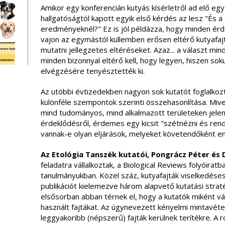
Amikor egy konferencián kutyás kísérletről ad elő egy
hallgatóságtól kapott egyik első kérdés az lesz "És a
eredményeknél?" Ez is jól példázza, hogy minden érd
vajon az egymástól küllemben erősen eltérő kutyafajt
mutatni jellegzetes eltéréseket. Azaz... a választ mind
minden bizonnyal eltérő kell, hogy legyen, hiszen sok
elvégzésére tenyésztették ki.
Az utóbbi évtizedekben nagyon sok kutatót foglalkozt
különféle szempontok szerinti összehasonlítása. Mive
mind tudományos, mind alkalmazott területeken jelen
érdeklődésről, érdemes egy kicsit "szétnézni és ren
vannak-e olyan eljárások, melyeket követendőként e
Az Etológia Tanszék kutatói, Pongrácz Péter és
feladatra vállalkoztak, a Biological Reviews folyóira
tanulmányukban. Közel száz, kutyafajták viselkedéses
publikációt kielemezve három alapvető kutatási strat
elsősorban abban térnek el, hogy a kutatók miként vá
használt fajtákat. Az úgynevezett kényelmi mintavéte
leggyakoribb (népszerű) fajták kerülnek terítékre. A r