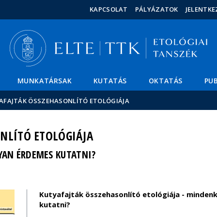
Események
ELTE a
Hírek
KAPCSOLAT
PÁLYÁZATOK
JELENTKE
sajtóban
MUNKATÁRSAK
KUTATÁS
OKTATÁS
PUB
AFAJTÁK ÖSSZEHASONLÍTÓ ETOLÓGIÁJA
NLÍTÓ ETOLÓGIÁJA
YAN ÉRDEMES KUTATNI?
Kutyafajták összehasonlító etológiája - minden
kutatni?