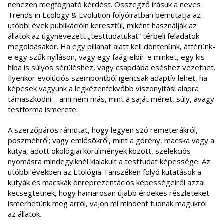
nehezen megfogható kérdést. Összegző írásuk a neves
Trends in Ecology & Evolution folyóiratban bemutatja az
utóbbi évek publikációin keresztül, miként használják az
állatok az úgynevezett „testtudatukat” térbeli feladatok
megoldásakor. Ha egy pillanat alatt kell döntenünk, átférünk-
e egy szűk nyíláson, vagy egy faág elbír-e minket, egy kis
hiba is súlyos sérüléshez, vagy csapdába eséshez vezethet.
Ilyenkor evolúciós szempontból igencsak adaptív lehet, ha
képesek vagyunk a legkézenfekvőbb viszonyítási alapra
támaszkodni – ami nem más, mint a saját méret, súly, avagy
testforma ismerete.
A szerzőpáros rámutat, hogy legyen szó remeterákról,
poszméhről; vagy emlősökről, mint a görény, macska vagy a
kutya, adott ökológiai körülmények között, szelekciós
nyomásra mindegyiknél kialakult a testtudat képessége. Az
utóbbi években az Etológia Tanszéken folyó kutatások a
kutyák és macskák önreprezentációs képességeiről azzal
kecsegtetnek, hogy hamarosan újabb érdekes részleteket
ismerhetünk meg arról, vajon mi mindent tudnak magukról
az állatok.