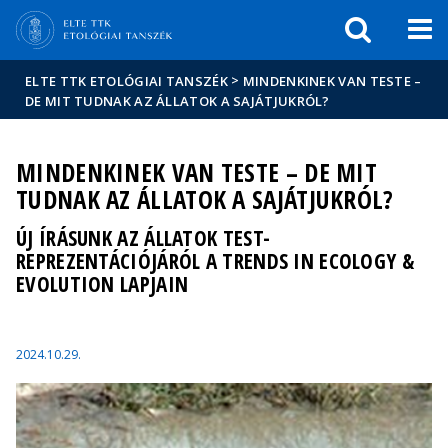
Események
ELTE a
Hírek
sajtóban
>
ELTE TTK ETOLÓGIAI TANSZÉK
MINDENKINEK VAN TESTE –
DE MIT TUDNAK AZ ÁLLATOK A SAJÁTJUKRÓL?
MINDENKINEK VAN TESTE – DE MIT
TUDNAK AZ ÁLLATOK A SAJÁTJUKRÓL?
ÚJ ÍRÁSUNK AZ ÁLLATOK TEST-
REPREZENTÁCIÓJÁRÓL A TRENDS IN ECOLOGY &
EVOLUTION LAPJAIN
2024.10.29.