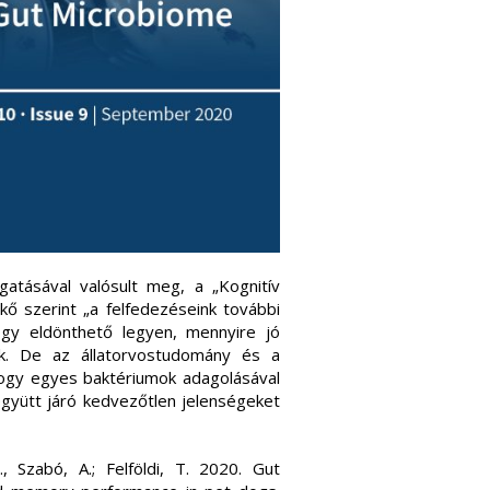
atásával valósult meg, a „Kognitív
kő szerint „a felfedezéseink további
gy eldönthető legyen, mennyire jó
ak. De az állatorvostudomány és a
hogy egyes baktériumok adagolásával
gyütt járó kedvezőtlen jelenségeket
S., Szabó, A.; Felföldi, T. 2020. Gut