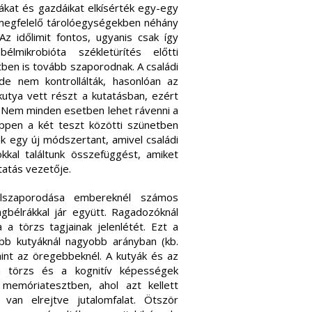
ákat és gazdáikat elkísérték egy-egy
 megfelelő tárolóegységekben néhány
z időlimit fontos, ugyanis csak így
lmikrobióta székletürítés előtti
ben is tovább szaporodnak. A családi
 de nem kontrollálták, hasonlóan az
utya vett részt a kutatásban, ezért
t. Nem minden esetben lehet rávenni a
éppen a két teszt közötti szünetben
nk egy új módszertant, amivel családi
kkal találtunk összefüggést, amiket
utatás vezetője.
elszaporodása embereknél számos
tagbélrákkal jár együtt. Ragadozóknál
a törzs tagjainak jelenlétét. Ezt a
labb kutyáknál nagyobb arányban (kb.
int az öregebbeknél. A kutyák és az
ia törzs és a kognitív képességek
 memóriatesztben, ahol azt kellett
van elrejtve jutalomfalat. Ötször