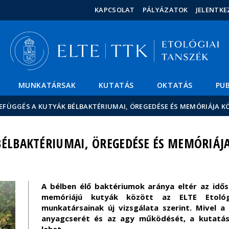
Események
ELTE a
Hírek
KAPCSOLAT
PÁLYÁZATOK
JELENTKE
sajtóban
MUNKATÁRSAK
KUTATÁS
OKTATÁS
PUB
EFÜGGÉS A KUTYÁK BÉLBAKTÉRIUMAI, ÖREGEDÉSE ÉS MEMÓRIÁJA 
BÉLBAKTÉRIUMAI, ÖREGEDÉSE ÉS MEMÓRIÁJ
A bélben élő baktériumok aránya eltér az idős 
memóriájú kutyák között az ELTE Etológ
munkatársainak új vizsgálata szerint. Mivel a
anyagcserét és az agy működését, a kutatásn