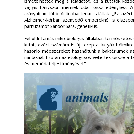
ismételhették meg a feladatot, és a kutatók közb
vagyis hányszor mennek oda rossz edényhez. A 
arányaiban több Actinobacteriát találtak. „Ez azér
Alzheimer-kórban szenvedő embereknél is elszaporo
párhuzamot Sándor Sára, genetikus.
Felföldi Tamás mikrobiológus általában természetes
kutat, ezért számára is új terep a kutyák bélmikr
hasonló módszereket használtunk a baktériumok azo
mintáknál. Ezután az etológusok vetették össze a t
és memóriateljesítményével.”