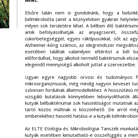
lehet.
Elsőre talán nem is gondolnánk, hogy a belünk
bélmikrobióta (amit a köznyelvben gyakran helytelen
milyen sok területére kihat. A bélben élő baktériu
amik befolyásolhatják az anyagcserét, összef
cukorbetegséggel, egyes ráktípusokkal, sőt az ag
Alzheimer-kórig számos, az idegrendszer megváltozo
esetében találtak valamilyen eltérést a bél b
előfordulhat, hogy alkohol-termelő baktériumok elsz
elegendő mennyiségű alkoholt juttat a szervezetbe.
Ugyan egyre nagyobb orvosi és tudományos fi
mikroorganizmusok, még mindig nagyon keveset tudu
szívesen fordulnak állatmodellekhez. A hosszútávú m
vizsgáló kutatások könnyebben lebonyolíthatók ál
kutyák bélbaktériumai sok hasonlóságot mutatnak 
tartó közös múltnak is köszönhető. De arról m
emberekéhez hasonló hatású-e a kutyák bélmikrobio
Az ELTE Etológia és Mikrobiológiai Tanszék munkatár
kutyák esetében kimutatható-e összefüggés a memó