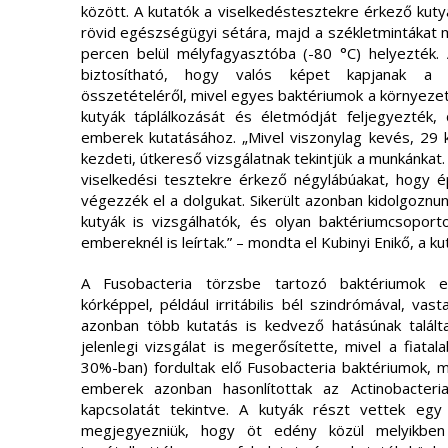
között. A kutatók a viselkedéstesztekre érkező kuty
rövid egészségügyi sétára, majd a székletmintákat
percen belül mélyfagyasztóba (-80 °C) helyezték. A
biztosítható, hogy valós képet kapjanak a bé
összetételéről, mivel egyes baktériumok a környezet
kutyák táplálkozását és életmódját feljegyezték,
emberek kutatásához. „Mivel viszonylag kevés, 29 k
kezdeti, útkereső vizsgálatnak tekintjük a munkánka
viselkedési tesztekre érkező négylábúakat, hogy 
végezzék el a dolgukat. Sikerült azonban kidolgoznu
kutyák is vizsgálhatók, és olyan baktériumcsoporto
embereknél is leírtak.” – mondta el Kubinyi Enikő, a k
A Fusobacteria törzsbe tartozó baktériumok 
kórképpel, például irritábilis bél szindrómával, vas
azonban több kutatás is kedvező hatásúnak találta 
jelenlegi vizsgálat is megerősítette, mivel a fiata
30%-ban) fordultak elő Fusobacteria baktériumok, m
emberek azonban hasonlítottak az Actinobacter
kapcsolatát tekintve. A kutyák részt vettek egy
megjegyezniük, hogy öt edény közül melyikben 