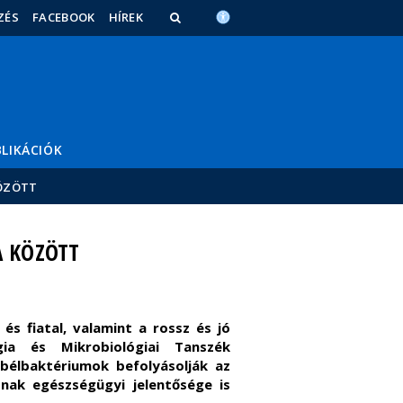
ZÉS
FACEBOOK
HÍREK
LIKÁCIÓK
KÖZÖTT
A KÖZÖTT
és fiatal, valamint a rossz és jó
ia és Mikrobiológiai Tanszék
 bélbaktériumok befolyásolják az
ak egészségügyi jelentősége is