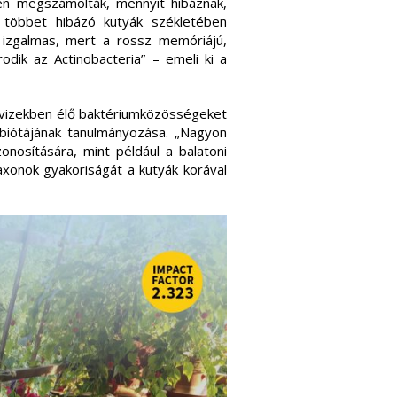
en megszámolták, mennyit hibáznak,
többet hibázó kutyák székletében
t izgalmas, mert a rossz memóriájú,
dik az Actinobacteria” – emeli ki a
 vizekben élő baktériumközösségeket
obiótájának tanulmányozása. „Nagyon
nosítására, mint például a balatoni
axonok gyakoriságát a kutyák korával