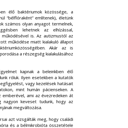
ben élő baktériumok közössége, a
ül “bélflóraként” említenek), életünk
mok számos olyan anyagot termelnek,
üggésben lehetnek az elhízással,
y működésével is. Az autizmustól az
tt működése miatt kialakuló állapot
aktériumközösségében. Akár az is
aporodása a részegség kialakulásához
gyelmet kapnak a beleinkben élő
nk róluk. Ilyen esetekben a kutatók
egfigyelést, vagy kezelések hatásait
latokon, mint humán pácienseken. A
az emberével, ami az évezredeken át
ég nagyon keveset tudunk, hogy az
mjának megváltozása.
sai azt vizsgálták meg, hogy családi
ria és a bélmikrobióta összetétele