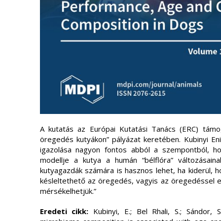
A kutatás az Európai Kutatási Tanács (ERC) támog
öregedés kutyákon” pályázat keretében. Kubinyi Eni
igazolása nagyon fontos abból a szempontból, ho
modellje a kutya a humán “bélflóra” változásain
kutyagazdák számára is hasznos lehet, ha kiderül, 
késleltethető az öregedés, vagyis az öregedéssel e
mérsékelhetjük.”
Eredeti cikk:
Kubinyi, E.; Bel Rhali, S.; Sándor, 