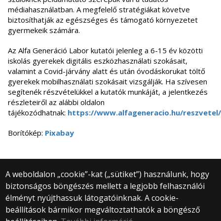
médiahasználatban. A megfelelő stratégiákat követve
biztosíthatják az egészséges és támogató környezetet
gyermekeik számára.
Az Alfa Generáció Labor kutatói jelenleg a 6-15 év közötti
iskolás gyerekek digitális eszközhasználati szokásait,
valamint a Covid-járvány alatt és után óvodáskorukat töltő
gyerekek mobilhasználati szokásait vizsgálják. Ha szívesen
segítenék részvételükkel a kutatók munkáját, a jelentkezés
részleteiről az alábbi oldalon
tájékozódhatnak:
https://www.alfageneracio.hu/reszvetel/
Borítókép:
Pixabay
A weboldalon „cookie”-kat („sütiket”) használunk, hogy
biztonságos böngészés mellett a legjobb felhasználói
© 2025 Eötvös Loránd Tudományegyetem
élményt nyújthassuk látogatóinknak. A cookie-
Minden jog fenntartva.
beállítások bármikor megváltoztathatók a böngésző
1053 Budapest, Egyetem tér 1–3.
Központi telefonszám: +36 1 411 6500