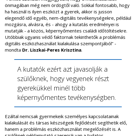
önmagában még nem ördögtől való. Sokkal fontosabb, hogy
ha használ is ilyen eszközt a gyerek, akkor is jusson
elegendő idő egyéb, nem-digitális tevékenységekre, például
mozgásra, alvásra, és - ahogy a kutatás eredményei is
mutatják - a közös, képernyőmentes családi időtöltésekre.
Utóbbiak ugyanis védő faktornak tekinthetők a problémás
digitális eszközhasználat kialakulása szempontjából” -
mondta
Dr. Liszkai-Peres Krisztina
.
A kutatók ezért azt javasolják a
szülőknek, hogy vegyenek részt
gyerekükkel minél több
képernyőmentes tevékenységben.
Ezáltal nemcsak gyermekeik személyes kapcsolatainak
kialakulását és társas készségeik fejlődését segíthetik elő,
hanem a problémás eszközhasználat megelőzését is. A
szülőknek példamutató szerepük van a tudatos