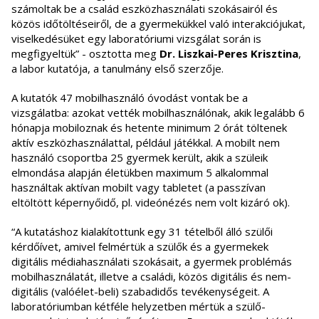
számoltak be a család eszközhasználati szokásairól és
közös időtöltéseiről, de a gyermekükkel való interakciójukat,
viselkedésüket egy laboratóriumi vizsgálat során is
megfigyeltük” - osztotta meg
Dr. Liszkai-Peres Krisztina
,
a labor kutatója, a tanulmány első szerzője.
A kutatók 47 mobilhasználó óvodást vontak be a
vizsgálatba: azokat vették mobilhasználónak, akik legalább 6
hónapja mobiloznak és hetente minimum 2 órát töltenek
aktív eszközhasználattal, például játékkal. A mobilt nem
használó csoportba 25 gyermek került, akik a szüleik
elmondása alapján életükben maximum 5 alkalommal
használtak aktívan mobilt vagy tabletet (a passzívan
eltöltött képernyőidő, pl. videónézés nem volt kizáró ok).
“A kutatáshoz kialakítottunk egy 31 tételből álló szülői
kérdőívet, amivel felmértük a szülők és a gyermekek
digitális médiahasználati szokásait, a gyermek problémás
mobilhasználatát, illetve a családi, közös digitális és nem-
digitális (valóélet-beli) szabadidős tevékenységeit. A
laboratóriumban kétféle helyzetben mértük a szülő-