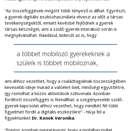
“Az összefüggések mögött több tényező is állhat. Egyrészt,
a gyerek digitális eszközhasználata elveszi az időt a társas
tevékenységektől, emiatt kevésbé fejlődnek a gyerek
társas készségei, ami a szülő-gyerek interakció során is
megnyilvánulhat. Ráadásul, kiderült az is, hogy
a többet mobilozó gyerekeknek a
szüleik is többet mobiloznak,
ami ahhoz vezethet, hogy a családtagoknak összességében
kevesebb ideje marad a valóélet-beli, minőségi együttlétre,
így romolhat a közös aktivitások színvonala. Azonban
fordított összefüggés is fennállhat: a szegényesebb szülő-
gyerek kapcsolat ahhoz vezethet, hogy mindkét fél több
figyelmet fordít a digitális eszközökre” - hívja fel a
figyelmünket
Dr. Konok Veronika
.
“Fontos azonban megjegyezni, hogy a mobilhasználat