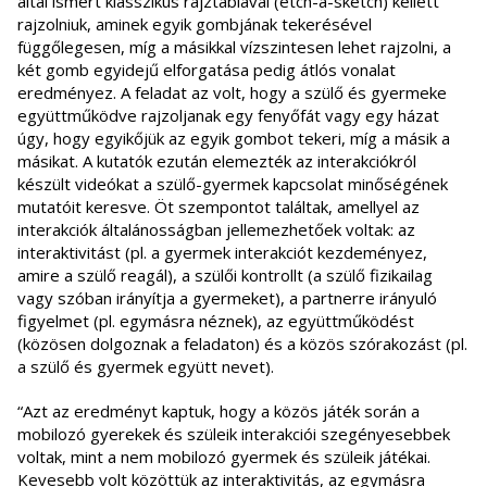
által ismert klasszikus rajztáblával (etch-a-sketch) kellett
rajzolniuk, aminek egyik gombjának tekerésével
függőlegesen, míg a másikkal vízszintesen lehet rajzolni, a
két gomb egyidejű elforgatása pedig átlós vonalat
eredményez. A feladat az volt, hogy a szülő és gyermeke
együttműködve rajzoljanak egy fenyőfát vagy egy házat
úgy, hogy egyikőjük az egyik gombot tekeri, míg a másik a
másikat. A kutatók ezután elemezték az interakciókról
készült videókat a szülő-gyermek kapcsolat minőségének
mutatóit keresve. Öt szempontot találtak, amellyel az
interakciók általánosságban jellemezhetőek voltak: az
interaktivitást (pl. a gyermek interakciót kezdeményez,
amire a szülő reagál), a szülői kontrollt (a szülő fizikailag
vagy szóban irányítja a gyermeket), a partnerre irányuló
figyelmet (pl. egymásra néznek), az együttműködést
(közösen dolgoznak a feladaton) és a közös szórakozást (pl.
a szülő és gyermek együtt nevet).
“Azt az eredményt kaptuk, hogy a közös játék során a
mobilozó gyerekek és szüleik interakciói szegényesebbek
voltak, mint a nem mobilozó gyermek és szüleik játékai.
Kevesebb volt közöttük az interaktivitás, az egymásra