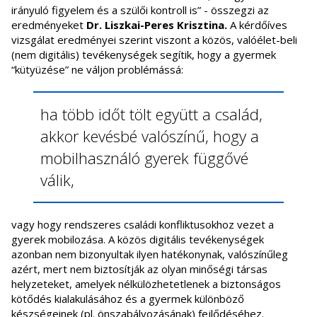
irányuló figyelem és a szülői kontroll is” - összegzi az
eredményeket
Dr. Liszkai-Peres Krisztina.
A kérdőíves
vizsgálat eredményei szerint viszont a közös, valóélet-beli
(nem digitális) tevékenységek segítik, hogy a gyermek
“kütyüzése” ne váljon problémássá:
ha több időt tölt együtt a család,
akkor kevésbé valószínű, hogy a
mobilhasználó gyerek függővé
válik,
vagy hogy rendszeres családi konfliktusokhoz vezet a
gyerek mobilozása. A közös digitális tevékenységek
azonban nem bizonyultak ilyen hatékonynak, valószínűleg
azért, mert nem biztosítják az olyan minőségi társas
helyzeteket, amelyek nélkülözhetetlenek a biztonságos
kötődés kialakulásához és a gyermek különböző
készségeinek (pl. önszabályozásának) fejlődéséhez.