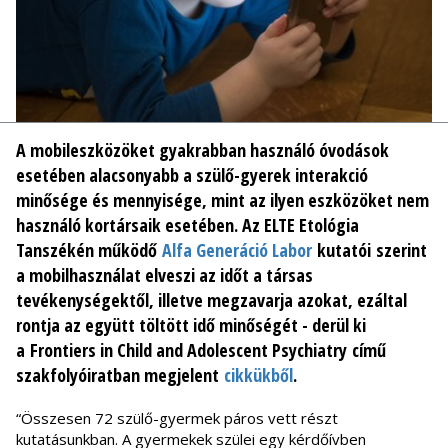
A mobileszközöket gyakrabban használó óvodások
esetében alacsonyabb a szülő-gyerek interakció
minősége és mennyisége, mint az ilyen eszközöket nem
használó kortársaik esetében. Az ELTE Etológia
Tanszékén működő
Alfa Generáció Labor
kutatói szerint
a mobilhasználat elveszi az időt a társas
tevékenységektől, illetve megzavarja azokat, ezáltal
rontja az együtt töltött idő minőségét - derül ki
a
Frontiers in Child and Adolescent Psychiatry
című
szakfolyóiratban megjelent
cikkükből
.
“Összesen 72 szülő-gyermek páros vett részt
kutatásunkban. A gyermekek szülei egy kérdőívben