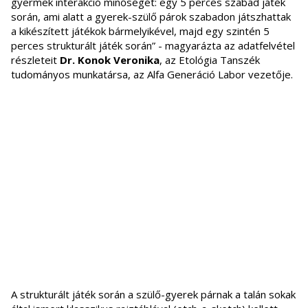
gyermek interakció minőségét: egy 5 perces szabad játék
során, ami alatt a gyerek-szülő párok szabadon játszhattak
a kikészített játékok bármelyikével, majd egy szintén 5
perces strukturált játék során” - magyarázta az adatfelvétel
részleteit
Dr. Konok Veronika
, az Etológia Tanszék
tudományos munkatársa, az Alfa Generáció Labor vezetője.
A strukturált játék során a szülő-gyerek párnak a talán sokak