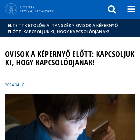
Események
ELTE a
Hírek
sajtóban
>
ELTE TTK ETOLÓGIAI TANSZÉK
OVISOK A KÉPERNYŐ
ELŐTT: KAPCSOLJUK KI, HOGY KAPCSOLÓDJANAK!
OVISOK A KÉPERNYŐ ELŐTT: KAPCSOLJUK
KI, HOGY KAPCSOLÓDJANAK!
2024.04.10.