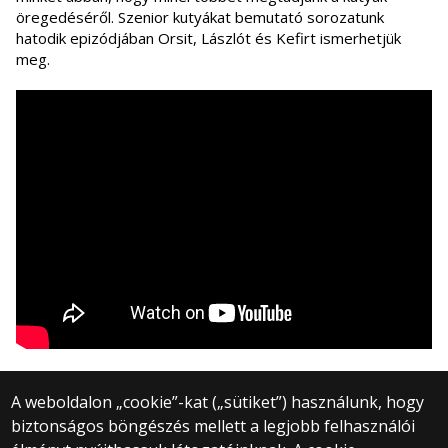
öregedéséről. Szenior kutyákat bemutató sorozatunk
hatodik epizódjában Orsit, Lászlót és Kefirt ismerhetjük
meg.
A weboldalon „cookie”-kat („sütiket”) használunk, hogy
biztonságos böngészés mellett a legjobb felhasználói
© 2025 Eötvös Loránd Tudományegyetem