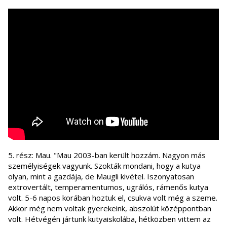
5. rész: Mau. "Mau 2003-ban került hozzám. Nagyon más
személyiségek vagyunk. Szokták mondani, hogy a kutya
olyan, mint a gazdája, de Maugli kivétel. Iszonyatosan
extrovertált, temperamentumos, ugrálós, rámenős kutya
volt. 5-6 napos korában hoztuk el, csukva volt még a szeme.
Akkor még nem voltak gyerekeink, abszolút középpontban
volt. Hétvégén jártunk kutyaiskolába, hétközben vittem az