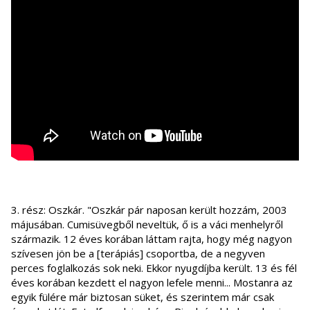
3. rész: Oszkár. "Oszkár pár naposan került hozzám, 2003
májusában. Cumisüvegből neveltük, ő is a váci menhelyről
származik. 12 éves korában láttam rajta, hogy még nagyon
szívesen jön be a [terápiás] csoportba, de a negyven
perces foglalkozás sok neki. Ekkor nyugdíjba került. 13 és fél
éves korában kezdett el nagyon lefele menni... Mostanra az
egyik fülére már biztosan süket, és szerintem már csak