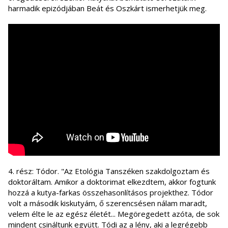
harmadik epizódjában Beát és Oszkárt ismerhetjük meg.
4. rész: Tódor. "Az Etológia Tanszéken szakdolgoztam és
doktoráltam. Amikor a doktorimat elkezdtem, akkor fogtunk
hozzá a kutya-farkas összehasonlításos projekthez. Tódor
volt a második kiskutyám, ő szerencsésen nálam maradt,
velem élte le az egész életét... Megöregedett azóta, de sok
mindent csináltunk együtt. Tódi az a lény, aki a legrégebb