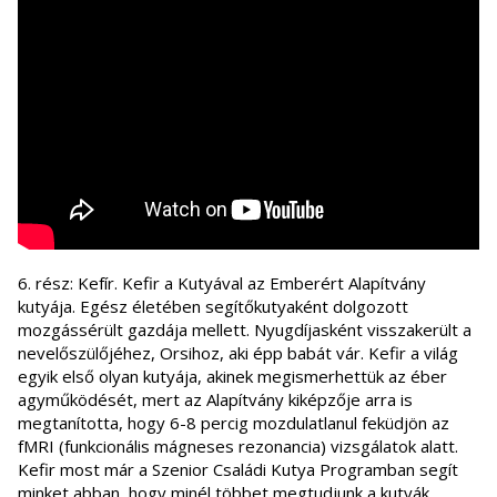
6. rész: Kefír. Kefir a Kutyával az Emberért Alapítvány
kutyája. Egész életében segítőkutyaként dolgozott
mozgássérült gazdája mellett. Nyugdíjasként visszakerült a
nevelőszülőjéhez, Orsihoz, aki épp babát vár. Kefir a világ
egyik első olyan kutyája, akinek megismerhettük az éber
agyműködését, mert az Alapítvány kiképzője arra is
megtanította, hogy 6-8 percig mozdulatlanul feküdjön az
fMRI (funkcionális mágneses rezonancia) vizsgálatok alatt.
Kefir most már a Szenior Családi Kutya Programban segít
minket abban, hogy minél többet megtudjunk a kutyák