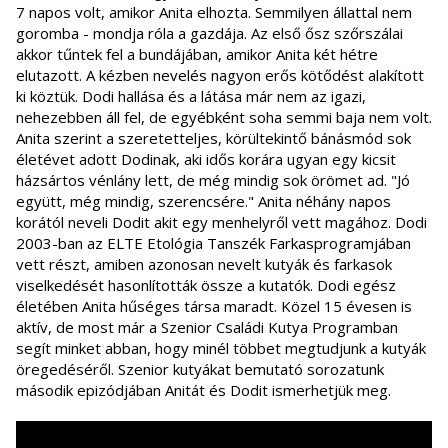
7 napos volt, amikor Anita elhozta. Semmilyen állattal nem
goromba - mondja róla a gazdája. Az első ősz szőrszálai
akkor tűntek fel a bundájában, amikor Anita két hétre
elutazott. A kézben nevelés nagyon erős kötődést alakított
ki köztük. Dodi hallása és a látása már nem az igazi,
nehezebben áll fel, de egyébként soha semmi baja nem volt.
Anita szerint a szeretetteljes, körültekintő bánásmód sok
életévet adott Dodinak, aki idős korára ugyan egy kicsit
házsártos vénlány lett, de még mindig sok örömet ad. "Jó
együtt, még mindig, szerencsére." Anita néhány napos
korától neveli Dodit akit egy menhelyről vett magához. Dodi
2003-ban az ELTE Etológia Tanszék Farkasprogramjában
vett részt, amiben azonosan nevelt kutyák és farkasok
viselkedését hasonlították össze a kutatók. Dodi egész
életében Anita hűséges társa maradt. Közel 15 évesen is
aktív, de most már a Szenior Családi Kutya Programban
segít minket abban, hogy minél többet megtudjunk a kutyák
öregedéséről. Szenior kutyákat bemutató sorozatunk
második epizódjában Anitát és Dodit ismerhetjük meg.