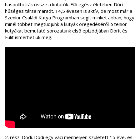
hasonlították össze a kutatók. Füli egész életében Dóri
hűséges társa maradt. 14,5 évesen is aktív, de most már a
Szenior Családi Kutya Programban segít minket abban, hogy
minél többet megtudjunk a kutyák öregedéséről. Szenior
kutyákat bemutató sorozatunk első epizódjában Dórit és
Fülit ismerhetjük meg.
2. rész: Dodi. Dodi egy váci menhelyen született 15 éve, és