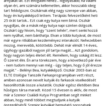
árnyakat lát. Ezt elfogadni nehéz... Rigolyásabb; ha valami
olyan éri, ami számára kellemetlen, akkor hosszabb ideig
tart feldolgozni. Oszkárnak elég nagy szerepe van abban,
hogy én kutyakiképző lettem. Terápiás felvezetőként heti
25 órát tartok... Ezt csak egy kutya nem bírná. Oszkár
nyugdíjas, de a másik négy kutya napi szinten dolgozik.
Oszkárt úgy hívom, hogy "szent tehén", mert senki hozzá
nem nyúlhat, nem bánthatja. Elvan a többi kutyával, de most
már egyre ritkábban kezdeményez interakciót. Nehezebben
mozog, merevebb, kötöttebb. Dehát már elmúlt 14 éves,
úgyhogy igazából nagyon jól tartja magát.... Azt gondolom,
hogy nagyon teljes életet élt. Remélem, hogy sokáig itt lesz.
Ő szeret élni. Én arra törekszem, hogy a következő pár éve
- nem tudom mennyi van még - úgy teljen, hogy ő jól érezze
magát." - Belényi Bea, kutyakiképző. Oszkár 2003-ban az
ELTE Etológia Tanszék Farkasprogramjában vett részt,
amiben azonosan nevelt kutyák és farkasok viselkedését
hasonlították össze a kutatók. Oszkár egész életében Bea
hűséges társa maradt. Közel 15 évesen is aktív, de most
már a Szenior Családi Kutya Programban segít minket
abban, hogy minél többet megtudjunk a kutyák
öregedéséről. Szenior kutyákat bemutató sorozatunk