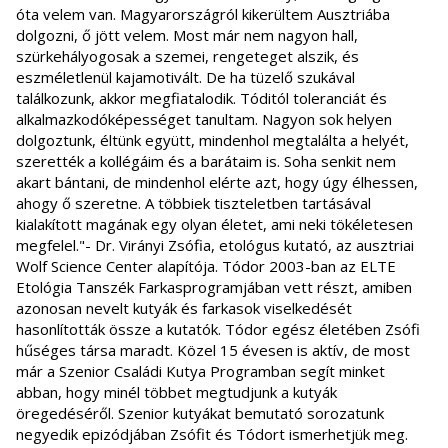
óta velem van. Magyarországról kikerültem Ausztriába
dolgozni, ő jött velem. Most már nem nagyon hall,
szürkehályogosak a szemei, rengeteget alszik, és
eszméletlenül kajamotivált. De ha tüzelő szukával
találkozunk, akkor megfiatalodik. Tóditól toleranciát és
alkalmazkodóképességet tanultam. Nagyon sok helyen
dolgoztunk, éltünk együtt, mindenhol megtalálta a helyét,
szerették a kollégáim és a barátaim is. Soha senkit nem
akart bántani, de mindenhol elérte azt, hogy úgy élhessen,
ahogy ő szeretne. A többiek tiszteletben tartásával
kialakított magának egy olyan életet, ami neki tökéletesen
megfelel."- Dr. Virányi Zsófia, etológus kutató, az ausztriai
Wolf Science Center alapítója. Tódor 2003-ban az ELTE
Etológia Tanszék Farkasprogramjában vett részt, amiben
azonosan nevelt kutyák és farkasok viselkedését
hasonlították össze a kutatók. Tódor egész életében Zsófi
hűséges társa maradt. Közel 15 évesen is aktív, de most
már a Szenior Családi Kutya Programban segít minket
abban, hogy minél többet megtudjunk a kutyák
öregedéséről. Szenior kutyákat bemutató sorozatunk
negyedik epizódjában Zsófit és Tódort ismerhetjük meg.