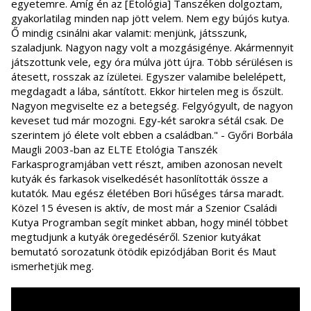
egyetemre. Amíg én az [Etológia] Tanszéken dolgoztam,
gyakorlatilag minden nap jött velem. Nem egy bújós kutya.
Ő mindig csinálni akar valamit: menjünk, játsszunk,
szaladjunk. Nagyon nagy volt a mozgásigénye. Akármennyit
játszottunk vele, egy óra múlva jött újra. Több sérülésen is
átesett, rosszak az ízületei. Egyszer valamibe belelépett,
megdagadt a lába, sántított. Ekkor hirtelen meg is őszült.
Nagyon megviselte ez a betegség. Felgyógyult, de nagyon
keveset tud már mozogni. Egy-két sarokra sétál csak. De
szerintem jó élete volt ebben a családban." - Győri Borbála
Maugli 2003-ban az ELTE Etológia Tanszék
Farkasprogramjában vett részt, amiben azonosan nevelt
kutyák és farkasok viselkedését hasonlították össze a
kutatók. Mau egész életében Bori hűséges társa maradt.
Közel 15 évesen is aktív, de most már a Szenior Családi
Kutya Programban segít minket abban, hogy minél többet
megtudjunk a kutyák öregedéséről. Szenior kutyákat
bemutató sorozatunk ötödik epizódjában Borit és Maut
ismerhetjük meg.