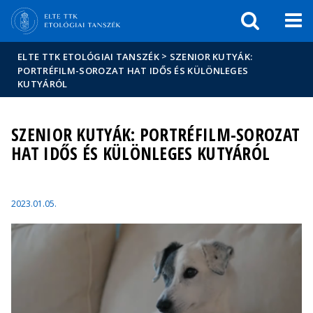
Események
ELTE a
Hírek
sajtóban
>
ELTE TTK ETOLÓGIAI TANSZÉK
SZENIOR KUTYÁK:
PORTRÉFILM-SOROZAT HAT IDŐS ÉS KÜLÖNLEGES
KUTYÁRÓL
SZENIOR KUTYÁK: PORTRÉFILM-SOROZAT
HAT IDŐS ÉS KÜLÖNLEGES KUTYÁRÓL
2023.01.05.