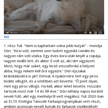
HU
1. rész: Füli. "Nem is kaphattam volna jobb kutyát" - mondja
Dóri. "Kicsi volt, semmit sem tudott egyedül csinálni és
nagyon rám volt utalva. Egy éves kora után kinyílt a csipája,
nagyon önálló lett, és akkor ő volt az, aki rám vigyázott.
Most, hogy már süket, egy kicsit visszafordul a helyzet
abba, hogy nekem kell őrá vigyázni." Dóri éjszakai
kirándulásokra is járt Dórival. A nyakörvére tett egy piros
biciklis villogót, és a sötétben azt követte. "Ő pont olyan,
mint egy piros villogó. Ha kell, akkor lehet követni. Hozzám
tartozik most már 14 és fél éve." Dóri néhány napos korától
neveli Fülit, akit egy menhelyről vett magához. Füli 2003-ban
az ELTE Etológia Tanszék Farkasprogramjában vett részt,
amiben azonosan nevelt kutyák és farkasok viselkedését