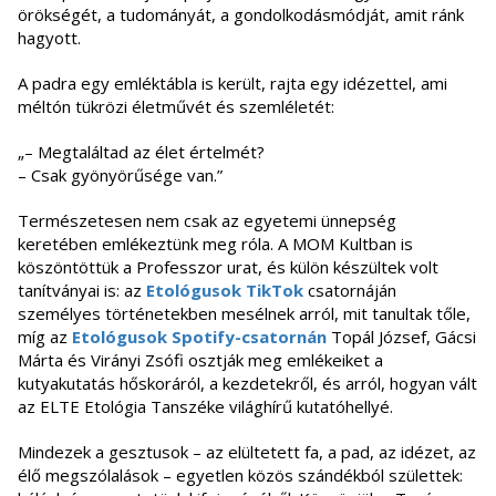
örökségét, a tudományát, a gondolkodásmódját, amit ránk
hagyott.
A padra egy emléktábla is került, rajta egy idézettel, ami
méltón tükrözi életművét és szemléletét:
„– Megtaláltad az élet értelmét?
– Csak gyönyörűsége van.”
Természetesen nem csak az egyetemi ünnepség
keretében emlékeztünk meg róla. A MOM Kultban is
köszöntöttük a Professzor urat, és külön készültek volt
tanítványai is: az
Etológusok TikTok
csatornáján
személyes történetekben mesélnek arról, mit tanultak tőle,
míg az
Etológusok Spotify-csatornán
Topál József, Gácsi
Márta és Virányi Zsófi osztják meg emlékeiket a
kutyakutatás hőskoráról, a kezdetekről, és arról, hogyan vált
az ELTE Etológia Tanszéke világhírű kutatóhellyé.
Mindezek a gesztusok – az elültetett fa, a pad, az idézet, az
élő megszólalások – egyetlen közös szándékból születtek: