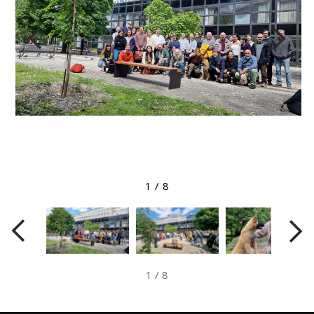
Megtekintés nagyobb méretben
1
/
8
1
/
8