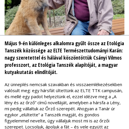
Május 9-én különleges alkalomra gyűlt össze az Etológia
Tanszék közössége az ELTE Természettudományi Karán:
nagy szeretettel és hálával köszöntöttük Csányi Vilmos
professzort, az Etológia Tanszék alapítóját, a magyar
kutyakutatás elindítóját.
Az ünneplés nemcsak szavakban és visszaemlékezésekben
valósult meg: egy hársfát ültettünk az ELTE TTK campusán,
és mellé egy padot helyeztünk el, ezzel idézve meg a „A
lény és az őrző” című novelláját, amelyben a hársfa a Lény,
mi pedig vállaltuk az Őrző szerepét. Ahogyan a Tanár úr
egykor „elültette” a Tanszék magját, és gondos
figyelemmel nevelte, úgy vállaljuk most mi is az őrzői
szerepet. Locsoljuk, ápoljuk a fát – és vele együtt az