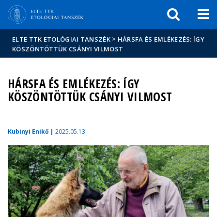
Események
ELTE a
Hírek
sajtóban
>
ELTE TTK ETOLÓGIAI TANSZÉK
HÁRSFA ÉS EMLÉKEZÉS: ÍGY
KÖSZÖNTÖTTÜK CSÁNYI VILMOST
HÁRSFA ÉS EMLÉKEZÉS: ÍGY
KÖSZÖNTÖTTÜK CSÁNYI VILMOST
Kubinyi Enikő |
2025.05.13.