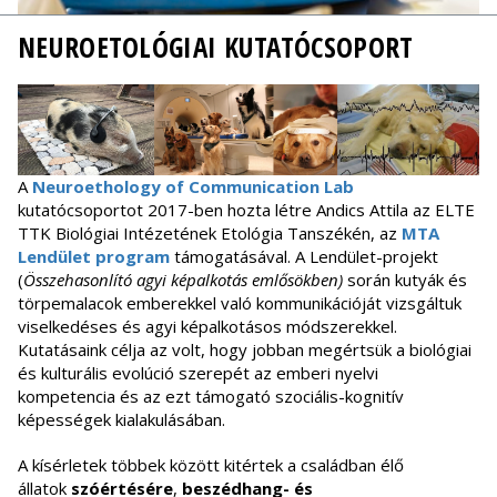
NEUROETOLÓGIAI KUTATÓCSOPORT
A
Neuroethology of Communication Lab
kutatócsoportot 2017-ben hozta létre Andics Attila az ELTE
TTK Biológiai Intézetének Etológia Tanszékén, az
MTA
Lendület program
támogatásával. A
Lendület-projekt
(
Összehasonlító agyi képalkotás emlősökben)
során kutyák és
törpemalacok emberekkel való kommunikációját vizsgáltuk
viselkedéses és agyi képalkotásos módszerekkel.
Kutatásaink célja az volt, hogy jobban megértsük a biológiai
és kulturális evolúció szerepét az emberi nyelvi
kompetencia és az ezt támogató szociális-kognitív
képességek kialakulásában.
A kísérletek többek között kitértek a családban élő
állatok
szóértésére
,
beszédhan
g- és