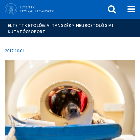
Események
ELTE a
Hírek
sajtóban
>
ELTE TTK ETOLÓGIAI TANSZÉK
NEUROETOLÓGIAI
KUTATÓCSOPORT
2017.10.01.