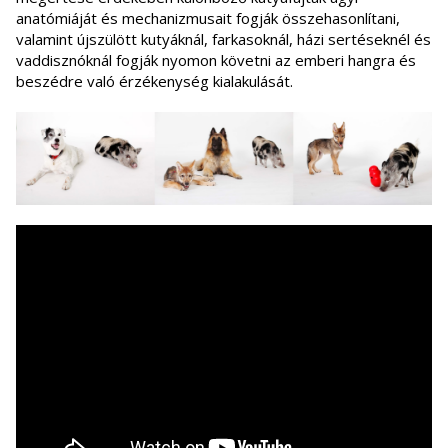
anatómiáját és mechanizmusait fogják összehasonlítani,
valamint újszülött kutyáknál, farkasoknál, házi sertéseknél és
vaddisznóknál fogják nyomon követni az emberi hangra és
beszédre való érzékenység kialakulását.