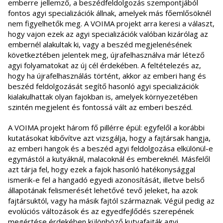
emberre jellemző, a beszédfeldolgozás szempontjából
fontos agyi specializációk állnak, amelyek más főemlősöknél
nem figyelhetők meg. A VOIMA projekt arra keresi a választ,
hogy vajon ezek az agyi specializációk valóban kizárólag az
embernél alakultak ki, vagy a beszéd megjelenésének
következtében jelentek meg, újrafelhasználva már létező
agyi folyamatokat az új cél érdekében. A feltételezés az,
hogy ha újrafelhasználás történt, akkor az emberi hang és
beszéd feldolgozását segítő hasonló agyi specializációk
kialakulhattak olyan fajokban is, amelyek környezetében
szintén megjelent és fontossá vált az emberi beszéd.
A VOIMA projekt három fő pillérre épül: egyfelől a korábbi
kutatásokat kibővítve azt vizsgálja, hogy a fajtársak hangja,
az emberi hangok és a beszéd agyi feldolgozása elkülönül-e
egymástól a kutyáknál, malacoknál és embereknél. Másfelől
azt tárja fel, hogy ezek a fajok hasonló hatékonysággal
ismerik-e fel a hangadó egyedi azonosítását, illetve belső
állapotának felismerését lehetővé tevő jeleket, ha azok
fajtársuktól, vagy ha másik fajtól származnak. Végül pedig az
evolúciós változások és az egyedfejlődés szerepének
megértése érdekében különböző kutyafajták agyi