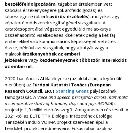
beszélőfeldolgozására
, tágabban értelemben vett
szociális érzékenységére (pl. arcfeldolgozás) és
képességeire (pl.
infravörös-érzékelés
), melyeket agyi
képalkotó módszerek segítségével vizsgáltunk. A
kutatócsoport által végzett egyedülálló malac-kutya
összehasonlító viselkedéses kísérletek pedig a két faj
emberekkel való kommunikációs képességeit vetették
össze, például azt vizsgálták, hogy a kutyák vagy a
malacok
érzékenyebbek az emberi
jelzésekre
vagy
kezdeményeznek többször interakciót
az emberrel.
2020-ban Andics Attila elnyerte (az oldal alján, a legördülő
menüben) az
Európai Kutatási Tanács (European
Research Council, ERC)
Starting Grant
pályázatának
támogatását. A
Voice and speech perception across mammals:
a comparative study of humans, dogs and pigs (VOIMA)
c.
projektje 1,9 millió euró összegű támogatásban részesült. A
2021-től az ELTE TTK Biológiai Intézetének Etológia
Tanszékén induló VOIMA projekt szervesen épül a
Lendület-projekt eredményeire. Fókuszában azok az