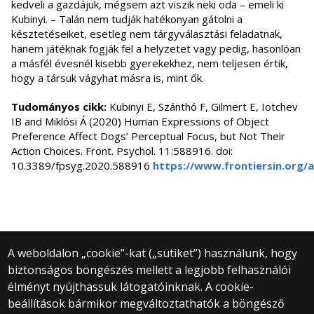
kedveli a gazdájuk, mégsem azt viszik neki oda – emeli ki
Kubinyi. – Talán nem tudják hatékonyan gátolni a
késztetéseiket, esetleg nem tárgyválasztási feladatnak,
hanem játéknak fogják fel a helyzetet vagy pedig, hasonlóan
a másfél évesnél kisebb gyerekekhez, nem teljesen értik,
hogy a társuk vágyhat másra is, mint ők.
Tudományos cikk:
Kubinyi E, Szánthó F, Gilmert E, Iotchev
IB and Miklósi Á (2020) Human Expressions of Object
Preference Affect Dogs’ Perceptual Focus, but Not Their
Action Choices. Front. Psychol. 11:588916. doi:
10.3389/fpsyg.2020.588916
https://www.frontiersin.org/a
A weboldalon „cookie”-kat („sütiket”) használunk, hogy
biztonságos böngészés mellett a legjobb felhasználói
© 2025 Eötvös Loránd Tudományegyetem
élményt nyújthassuk látogatóinknak. A cookie-
Minden jog fenntartva.
beállítások bármikor megváltoztathatók a böngésző
1053 Budapest, Egyetem tér 1–3.