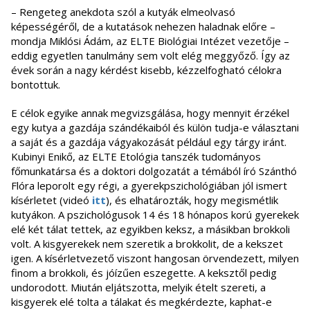
– Rengeteg anekdota szól a kutyák elmeolvasó
képességéről, de a kutatások nehezen haladnak előre –
mondja Miklósi Ádám, az ELTE Biológiai Intézet vezetője –
eddig egyetlen tanulmány sem volt elég meggyőző. Így az
évek során a nagy kérdést kisebb, kézzelfogható célokra
bontottuk.
E célok egyike annak megvizsgálása, hogy mennyit érzékel
egy kutya a gazdája szándékaiból és külön tudja-e választani
a saját és a gazdája vágyakozását például egy tárgy iránt.
Kubinyi Enikő, az ELTE Etológia tanszék tudományos
főmunkatársa és a doktori dolgozatát a témából író Szánthó
Flóra leporolt egy régi, a gyerekpszichológiában jól ismert
kísérletet (videó
itt
), és elhatározták, hogy megismétlik
kutyákon. A pszichológusok 14 és 18 hónapos korú gyerekek
elé két tálat tettek, az egyikben keksz, a másikban brokkoli
volt. A kisgyerekek nem szeretik a brokkolit, de a kekszet
igen. A kísérletvezető viszont hangosan örvendezett, milyen
finom a brokkoli, és jóízűen eszegette. A keksztől pedig
undorodott. Miután eljátszotta, melyik ételt szereti, a
kisgyerek elé tolta a tálakat és megkérdezte, kaphat-e