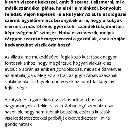
kisebb viszont keksszel, amit ő szeret. Felismerni, mi a
másik szándéka, pláne, ha eltér a miénktől, bonyolult
feladat. Vajon képesek rá a kutyák? Az ELTE etológusai
szerint egyelőre nincs bizonyíték arra, hogy a kutyák
elérnék a másfél éves gyerekek “szándéktulajdonítási
képességének” szintjét. Noha észreveszik, melyik
tárgyat szeretné megszerezni a gazdájuk, csak a saját
kedvencüket viszik oda hozzá.
Az állati elme működésével foglalkozó kutatások nagyon
fontosak ahhoz, hogy megértsük, hogyan alakult ki az
evolúció során az emberi gondolkodás, mik az előzményei
az állatvilágban. Még az állattartás jogi szabályozásának
kialakításakor is figyelembe veszik az adott faj kognitív
fejlettségét.
A kutyák és a gyerekek összehasonlítása hosszú
hagyományokra tekint vissza. Abban egészen biztosan
hasonlók, hogy nem tudnak beszélni, ezért a kutatók
viselkedéstesztekkel próbálják kikövetkeztetni, mire
gondolhatnak.