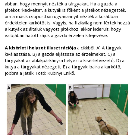
abban, hogy mennyit nézték a tárgyakat. Ha a gazda a
játékot “kedvelte”, a kutyák is főként a játékot nézegették,
ám a másik csoportban ugyanannyit nézték a korábban
érdektelen karkötőt is. Vagyis, ha fizikailag nem fértek hozzá
a kutyák az általuk vágyott játékhoz, akkor kiderült, hogy
valójában hatott rájuk a gazda érzelemkifejezése.
A kísérleti helyzet illusztrációja
a cikkből. A) A tárgyak
kiválasztása, B) a gazda eljátssza az érzelmeket, C) a
tárgyakat az ablakpárkányra helyezi a kísérletvezető, D) a
kutya a tárgyakat nézegeti, E) a tárgyak: balra a karkötő,
jobbra a játék. Fotó: Kubinyi Enikő.