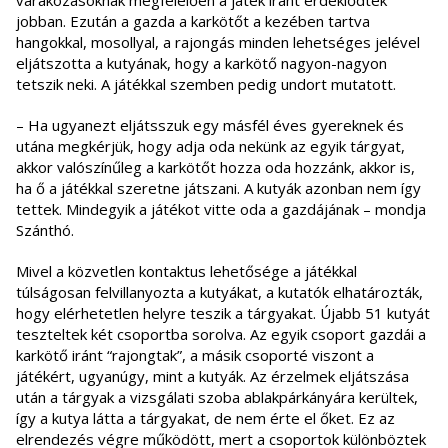
várakozásoknak megfelelően a játék iránt érdeklődtek
jobban. Ezután a gazda a karkötőt a kezében tartva
hangokkal, mosollyal, a rajongás minden lehetséges jelével
eljátszotta a kutyának, hogy a karkötő nagyon-nagyon
tetszik neki. A játékkal szemben pedig undort mutatott.
– Ha ugyanezt eljátsszuk egy másfél éves gyereknek és
utána megkérjük, hogy adja oda nekünk az egyik tárgyat,
akkor valószínűleg a karkötőt hozza oda hozzánk, akkor is,
ha ő a játékkal szeretne játszani. A kutyák azonban nem így
tettek. Mindegyik a játékot vitte oda a gazdájának – mondja
Szánthó.
Mivel a közvetlen kontaktus lehetősége a játékkal
túlságosan felvillanyozta a kutyákat, a kutatók elhatározták,
hogy elérhetetlen helyre teszik a tárgyakat. Újabb 51 kutyát
teszteltek két csoportba sorolva. Az egyik csoport gazdái a
karkötő iránt “rajongtak”, a másik csoporté viszont a
játékért, ugyanúgy, mint a kutyák. Az érzelmek eljátszása
után a tárgyak a vizsgálati szoba ablakpárkányára kerültek,
így a kutya látta a tárgyakat, de nem érte el őket. Ez az
elrendezés végre működött, mert a csoportok különböztek