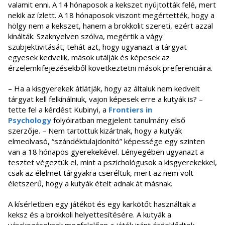
valamit enni. A 14 hónaposok a kekszet nyújtották felé, mert
nekik az ízlett. A 18 hónaposok viszont megértették, hogy a
hölgy nem a kekszet, hanem a brokkolit szereti, ezért azzal
kínálták. Szaknyelven szólva, megértik a vágy
szubjektivitását, tehát azt, hogy ugyanazt a tárgyat
egyesek kedvelik, mások utálják és képesek az
érzelemkifejezésekből következtetni mások preferenciáira.
– Ha a kisgyerekek átlátják, hogy az általuk nem kedvelt
tárgyat kell felkínálniuk, vajon képesek erre a kutyák is? –
tette fel a kérdést Kubinyi, a
Frontiers in
Psychology
folyóiratban megjelent tanulmány első
szerzője. – Nem tartottuk kizártnak, hogy a kutyák
elmeolvasó, “szándéktulajdonító” képessége egy szinten
van a 18 hónapos gyerekekével. Lényegében ugyanazt a
tesztet végeztük el, mint a pszichológusok a kisgyerekekkel,
csak az élelmet tárgyakra cseréltük, mert az nem volt
életszerű, hogy a kutyák ételt adnak át másnak.
A kísérletben egy játékot és egy karkötőt használtak a
keksz és a brokkoli helyettesítésére. A kutyák a