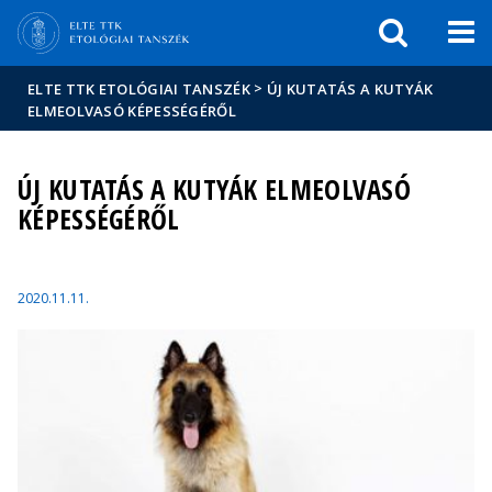
Események
ELTE a
Hírek
sajtóban
>
ELTE TTK ETOLÓGIAI TANSZÉK
ÚJ KUTATÁS A KUTYÁK
ELMEOLVASÓ KÉPESSÉGÉRŐL
ÚJ KUTATÁS A KUTYÁK ELMEOLVASÓ
KÉPESSÉGÉRŐL
2020.11.11.