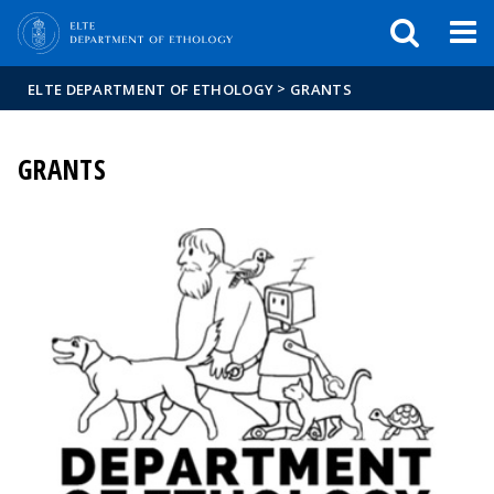
FIXME:token.header.mai
FIXME:token.header.cal
FIXME:token.header.abou
>
ELTE DEPARTMENT OF ETHOLOGY
GRANTS
GRANTS