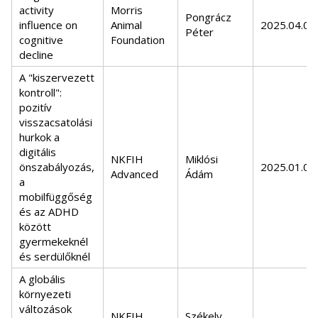
activity
Morris
Pongrácz
influence on
Animal
2025.04.01.
Péter
cognitive
Foundation
decline
A "kiszervezett
kontroll":
pozitív
visszacsatolási
hurkok a
digitális
NKFIH
Miklósi
önszabályozás,
2025.01.01.
Advanced
Ádám
a
mobilfüggőség
és az ADHD
között
gyermekeknél
és serdülőknél
A globális
környezeti
változások
NKFIH
Székely