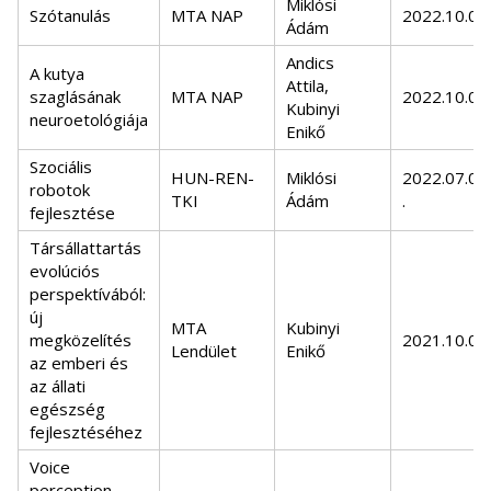
Miklósi
Szótanulás
MTA NAP
2022.10.01.
Ádám
Andics
A kutya
Attila,
szaglásának
MTA NAP
2022.10.01.
Kubinyi
neuroetológiája
Enikő
Szociális
HUN-REN-
Miklósi
2022.07.01
robotok
TKI
Ádám
.
fejlesztése
Társállattartás
evolúciós
perspektívából:
új
MTA
Kubinyi
megközelítés
2021.10.01.
Lendület
Enikő
az emberi és
az állati
egészség
fejlesztéséhez
Voice
perception