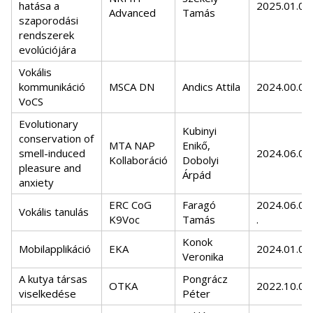
hatása a
2025.01.01.
Advanced
Tamás
szaporodási
rendszerek
evolúciójára
Vokális
kommunikáció
MSCA DN
Andics Attila
2024.00.00.
VoCS
Evolutionary
Kubinyi
conservation of
MTA NAP
Enikő,
smell-induced
2024.06.01.
Kollaboráció
Dobolyi
pleasure and
Árpád
anxiety
ERC CoG
Faragó
2024.06.01
Vokális tanulás
K9Voc
Tamás
.
Konok
Mobilapplikáció
EKA
2024.01.01.
Veronika
A kutya társas
Pongrácz
OTKA
2022.10.01.
viselkedése
Péter