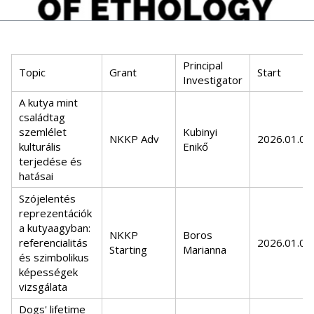
Principal
Topic
Grant
Start
Investigator
A kutya mint
családtag
szemlélet
Kubinyi
NKKP Adv
2026.01.01.
kulturális
Enikő
terjedése és
hatásai
Szójelentés
reprezentációk
a kutyaagyban:
NKKP
Boros
referencialitás
2026.01.01.
Starting
Marianna
és szimbolikus
képességek
vizsgálata
Dogs' lifetime